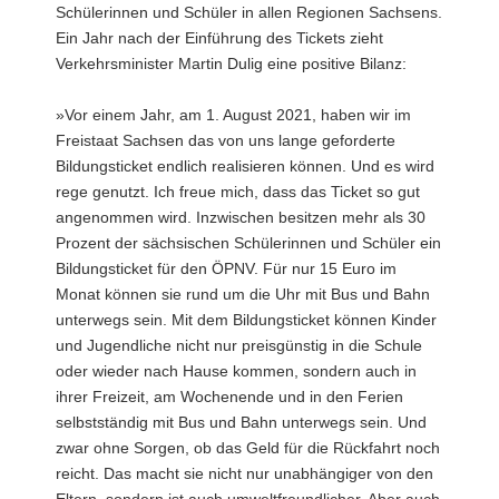
Schülerinnen und Schüler in allen Regionen Sachsens.
a
Ein Jahr nach der Einführung des Tickets zieht
v
Verkehrsminister Martin Dulig eine positive Bilanz:
i
g
»Vor einem Jahr, am 1. August 2021, haben wir im
a
Freistaat Sachsen das von uns lange geforderte
t
Bildungsticket endlich realisieren können. Und es wird
i
rege genutzt. Ich freue mich, dass das Ticket so gut
o
angenommen wird. Inzwischen besitzen mehr als 30
n
Prozent der sächsischen Schülerinnen und Schüler ein
Bildungsticket für den ÖPNV. Für nur 15 Euro im
Monat können sie rund um die Uhr mit Bus und Bahn
unterwegs sein. Mit dem Bildungsticket können Kinder
und Jugendliche nicht nur preisgünstig in die Schule
oder wieder nach Hause kommen, sondern auch in
ihrer Freizeit, am Wochenende und in den Ferien
selbstständig mit Bus und Bahn unterwegs sein. Und
zwar ohne Sorgen, ob das Geld für die Rückfahrt noch
reicht. Das macht sie nicht nur unabhängiger von den