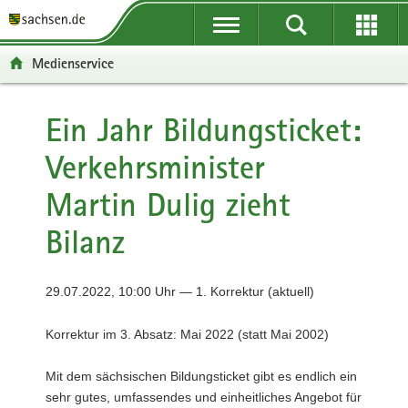
P
P
H
F
o
o
a
o
r
r
u
o
Medienservice
t
t
p
t
a
a
t
e
l
l
i
r
Ein Jahr Bildungsticket:
ü
n
n
-
Verkehrsminister
b
a
h
B
e
v
a
e
Martin Dulig zieht
r
i
l
r
g
g
t
e
Bilanz
r
a
i
e
t
c
i
i
h
29.07.2022, 10:00 Uhr — 1. Korrektur (aktuell)
f
o
e
n
Korrektur im 3. Absatz: Mai 2022 (statt Mai 2002)
n
d
Mit dem sächsischen Bildungsticket gibt es endlich ein
e
sehr gutes, umfassendes und einheitliches Angebot für
N