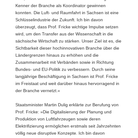
Staatskanzlei)Prof.
Kenner der Branche als Koordinator gewinnen
Dr.
konnten. Die Luft- und Raumfahrt in Sachsen ist eine
Hartmut
Schlüsselindustrie der Zukunft. Ich bin davon
Fricke
wurde
überzeugt, dass Prof. Fricke wichtige Impulse setzen
heute
wird, um den Transfer aus der Wissenschaft in die
(12.
sächsische Wirtschaft zu stärken. Unser Ziel ist es, die
Juli
Sichtbarkeit dieser hochinnovativen Branche über die
2022)
Ländergrenzen hinaus zu erhöhen und die
in
Dresden
Zusammenarbeit mit Verbänden sowie in Richtung
zum
Bundes- und EU-Politik zu verbessern. Durch seine
Beauftragten
langjährige Beschäftigung in Sachsen ist Prof. Fricke
für
im Freistaat und weit darüber hinaus hervorragend in
die
der Branche vernetzt.«
sächsische
Luft-
und
Staatsminister Martin Dulig erklärte zur Berufung von
Raumfahrtindustrie
Prof. Fricke: »Die Digitalisierung der Planung und
berufen.
Produktion von Luftfahrzeugen sowie deren
Elektrifizierung ermöglichen erstmals seit Jahrzehnten
völlig neue disruptive Konzepte. Ich bin davon