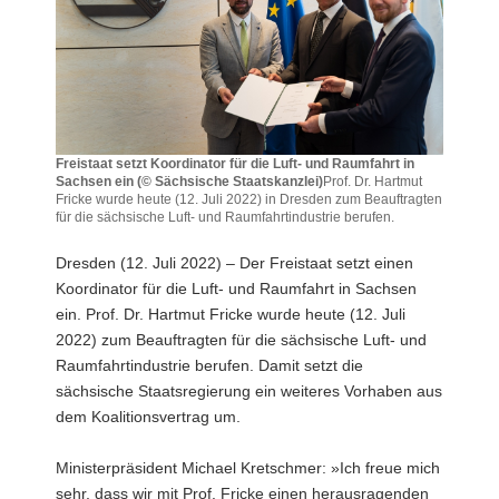
a
v
i
g
a
t
Freistaat setzt Koordinator für die Luft- und Raumfahrt in
i
Sachsen ein (© Sächsische Staatskanzlei)
Prof. Dr. Hartmut
Fricke wurde heute (12. Juli 2022) in Dresden zum Beauftragten
o
für die sächsische Luft- und Raumfahrtindustrie berufen.
n
Freistaat
setzt
Dresden (12. Juli 2022) – Der Freistaat setzt einen
Koordinator
Koordinator für die Luft- und Raumfahrt in Sachsen
für
ein. Prof. Dr. Hartmut Fricke wurde heute (12. Juli
die
2022) zum Beauftragten für die sächsische Luft- und
Luft-
und
Raumfahrtindustrie berufen. Damit setzt die
Raumfahrt
sächsische Staatsregierung ein weiteres Vorhaben aus
in
dem Koalitionsvertrag um.
Sachsen
ein
Ministerpräsident Michael Kretschmer: »Ich freue mich
(©
Sächsische
sehr, dass wir mit Prof. Fricke einen herausragenden