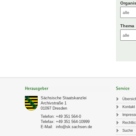
Organis
Thema
Footer-
Bereich
Herausgeber
Service
Sächsische Staatskanzlei
Übersic
Archivstraße 1
Kontakt
01097
Dresden
Impres
Telefon:
+49 351 564-0
Telefax:
+49 351 564-10999
Rechtli
E-Mail:
info@sk.sachsen.de
Suche