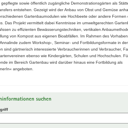
 gepflegte sowie öffentlich zugängliche Demonstrationsgärten als Stät
ansfers entstehen. Gezeigt wird der Anbau von Obst und Gemüse anha
erschiedenen Gartenbaumodulen wie Hochbeete oder andere Formen 
s. Das Projekt vermittelt dabei Kenntnisse im umweltgerechten Garten
Wissen zu effizienten Bewässerungstechniken, vertikalen Anbaumethod
ellung von Kompost aus eigenen Bioabfällen. Im Rahmen des Vorhaben
t Annalinde zudem Workshop-, Seminar- und Fortbildungsformate in de
n sind gärtnerisch interessierte Verbraucherinnen und Verbraucher, F
gartenvereinen ebenso wie Kindergärten, Schulen und Hochschulen. Fü
nde im Bereich Gartenbau wird darüber hinaus eine Fortbildung als
tnerIn« angeboten.
ninformationen suchen
riff