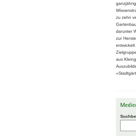
ganzjährig
Wissenstr
zu zehn v
Gartenbau
darunter 
zur Herst
entwickel
Zielgruppe
aus Klein
Auszubilde
»Stadtgär
Medie
Suchbeg