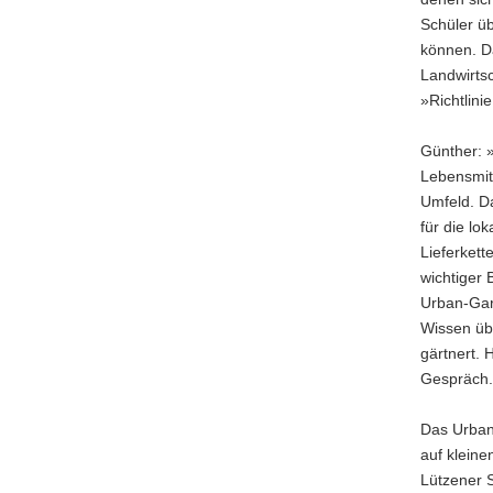
a
Schüler ü
v
können. D
i
Landwirtsc
g
»Richtlini
a
t
Günther: 
i
Lebensmit
o
Umfeld. Da
n
für die lo
Lieferkett
wichtiger 
Urban-Gard
Wissen üb
gärtnert.
Gespräch
Das Urban
auf kleine
Lützener S