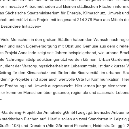
ber innovative Anbaumethoden auf kleinen städtischen Flächen informi
as Sächsische Staatsministerium für Energie, Klimaschutz, Umwelt und
haft unterstützt das Projekt mit insgesamt 214.378 Euro aus Mitteln de
e Besondere Initiativen«.
»Viele Menschen in den großen Städten haben den Wunsch nach regio
teln und nach Eigenversorgung mit Obst und Gemüse aus dem direkt
s Projekt Annalinde zeigt seit Jahren beispielgebend, wie urbane Brac
kale Nahrungsmittelproduktion genutzt werden können. Urban Gardenin
en, dient der Versorgungssicherheit mit Lebensmitteln, ist dank kurzer
Beitrag für den Klimaschutz und fördert die Biodiversität im urbanen R
ening-Projekte sind aber auch wertvolle Orte für Kommunikation. Hier
er Ernährung und Umwelt ausgetauscht. Hier lernen junge Menschen,
 Hier kommen Menschen über gesunde, regionale und saisonale Lebensm
.«
-Gardening-Projekt der Annalinde gGmbH zeigt gärtnerische Anbaum
n städtischen Flächen auf. Hierfür sollen an zwei Standorten in Leipzig 
traße 108) und Dresden (Alte Gärtnerei Pieschen, Heidestraße, ggü. 