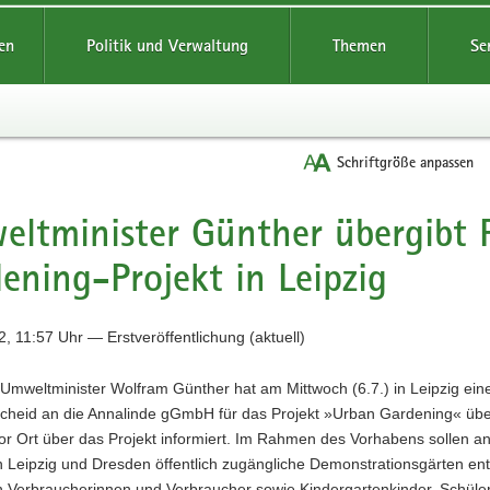
reifende
en
Politik und Verwaltung
Themen
Se
Schriftgröße anpassen
ltminister Günther übergibt 
ening-Projekt in Leipzig
, 11:57 Uhr — Erstveröffentlichung (aktuell)
Umweltminister Wolfram Günther hat am Mittwoch (6.7.) in Leipzig ein
cheid an die Annalinde gGmbH für das Projekt »Urban Gardening« üb
or Ort über das Projekt informiert. Im Rahmen des Vorhabens sollen a
n Leipzig und Dresden öffentlich zugängliche Demonstrationsgärten ent
h Verbraucherinnen und Verbraucher sowie Kindergartenkinder, Schüle