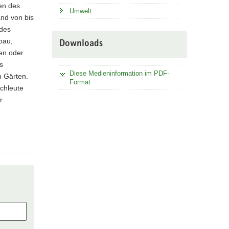
ten des
Umwelt
nd von bis
des
bau,
Downloads
en oder
s
Diese Medieninformation im PDF-
n Gärten.
Format
achleute
r