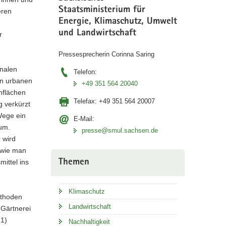
Staatsministerium für
eren
Energie, Klimaschutz, Umwelt
und Landwirtschaft
r
Pressesprecherin Corinna Saring
nalen
Telefon:
en urbanen
+49 351 564 20040
hflächen
Telefax:
+49 351 564 20007
g verkürzt
 Wege ein
E-Mail:
aum.
presse@smul.sachsen.de
 wird
 wie man
Themen
ittel ins
Klimaschutz
ethoden
Landwirtschaft
(Gärtnerei
21)
Nachhaltigkeit