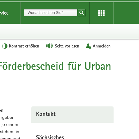
Suchbegriff
rvice
Suche starten
Kontrast erhöhen
Seite vorlesen
Anmelden
Förderbescheid für Urban
en
Kontakt
ergeben
n je einem
stehen, in
Sächsisches
rinnen und