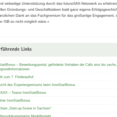
d vielseitige Unterstützung durch das futureSAX-Netzwerk zu erfahren
ollen Gründungs- und Geschäftsideen bald ganz eigene Erfolgsgeschic
erzlichen Dank an das Fachgremium für das großartige Engagement, 
r ISB so nicht möglich wäre.«
rführende Links
tartBonus – Bewerbungsportal, geförderte Vorhaben der Calls eins bis sechs,
rgrundinformationen
ht zum 7. Förderaufruf
sicht des Expertengremiums beim InnoStartBonus
reSAX – Teaser InnoStartBonus
linie InnoStartBonus
hüre „Start-up-Szene in Sachsen“
hlussdokumentation Modellprojekt