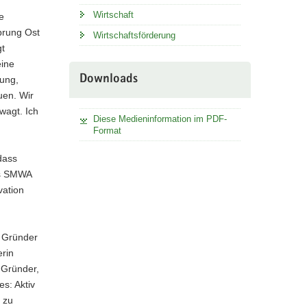
Wirtschaft
e
prung Ost
Wirtschaftsförderung
gt
eine
Downloads
ung,
uen. Wir
wagt. Ich
Diese Medieninformation im PDF-
Format
dass
as SMWA
vation
d Gründer
erin
 Gründer,
s: Aktiv
 zu