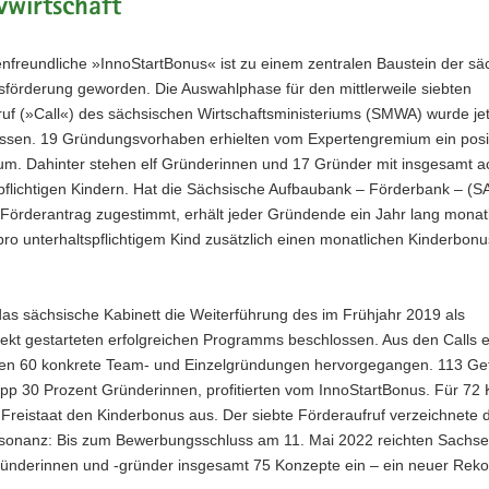
vwirtschaft
enfreundliche »InnoStartBonus« ist zu einem zentralen Baustein der s
förderung geworden. Die Auswahlphase für den mittlerweile siebten
uf (»Call«) des sächsischen Wirtschaftsministeriums (SMWA) wurde jet
ssen. 19 Gründungsvorhaben erhielten vom Expertengremium ein posi
um. Dahinter stehen elf Gründerinnen und 17 Gründer mit insgesamt a
spflichtigen Kindern. Hat die Sächsische Aufbaubank – Förderbank – (
 Förderantrag zugestimmt, erhält jeder Gründende ein Jahr lang monat
ro unterhaltspflichtigem Kind zusätzlich einen monatlichen Kinderbon
as sächsische Kabinett die Weiterführung des im Frühjahr 2019 als
ekt gestarteten erfolgreichen Programms beschlossen. Aus den Calls e
en 60 konkrete Team- und Einzelgründungen hervorgegangen. 113 Gef
pp 30 Prozent Gründerinnen, profitierten vom InnoStartBonus. Für 72 
 Freistaat den Kinderbonus aus. Der siebte Förderaufruf verzeichnete d
sonanz: Bis zum Bewerbungsschluss am 11. Mai 2022 reichten Sachs
ründerinnen und -gründer insgesamt 75 Konzepte ein – ein neuer Reko