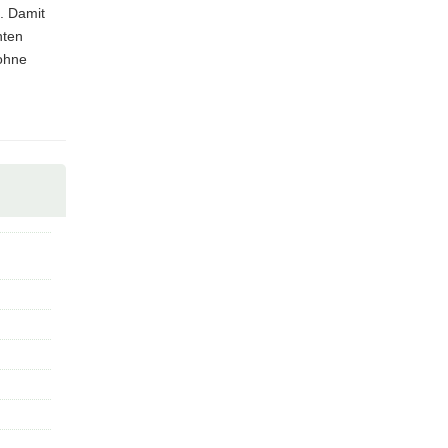
. Damit
hten
ohne