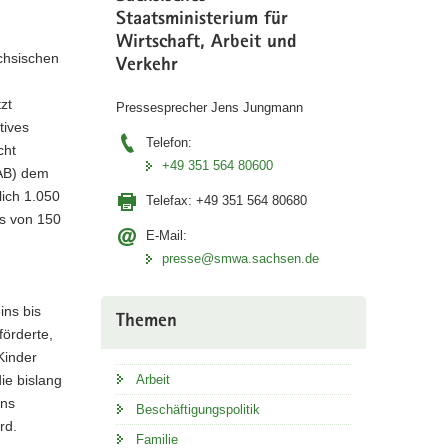
Staatsministerium für
Wirtschaft, Arbeit und
ächsischen
Verkehr
zt
Pressesprecher Jens Jungmann
tives
Telefon:
cht
+49 351 564 80600
SAB) dem
lich 1.050
Telefax:
+49 351 564 80680
us von 150
E-Mail:
presse@smwa.sachsen.de
ins bis
Themen
örderte,
Kinder
ie bislang
Arbeit
ens
Beschäftigungspolitik
rd.
Familie