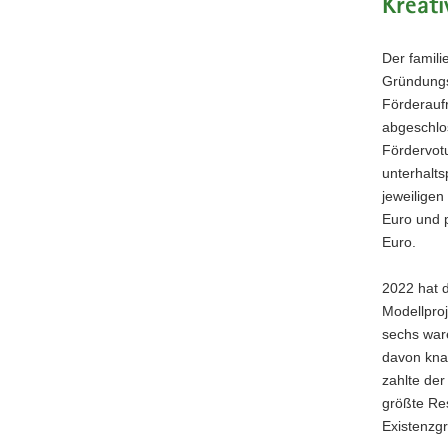
Kreati
a
v
Der famili
i
Gründungs
g
Förderaufr
a
abgeschlo
t
Fördervot
i
unterhalt
o
jeweiligen
n
Euro und p
Euro.
2022 hat d
Modellproj
sechs war
davon kna
zahlte der
größte Re
Existenzg