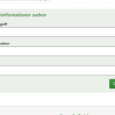
ninformationen suchen
riff
ation
S