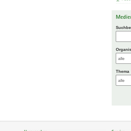
Medie
Suchbeg
Organis
Thema
Footer-
Bereich