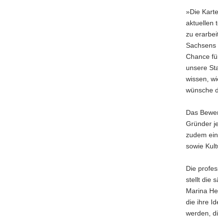
»Die Kart
aktuellen
zu erarbei
Sachsens W
Chance fü
unsere St
wissen, wi
wünsche d
Das Bewerb
Gründer je
zudem ein
sowie Kult
Die profe
stellt die
Marina He
die ihre I
werden, di