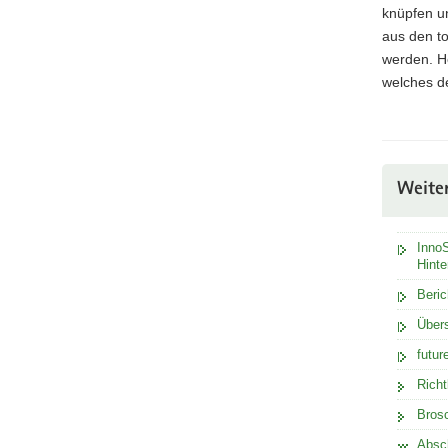
knüpfen un
aus den t
werden. H
welches de
Weite
InnoS
Hinte
Beric
Über
futu
Richt
Brosc
Absc