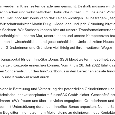
en werden in Krisenzeiten gerade neu gemischt. Deshalb müssen wir di
 technischen und wirtschaftlichen Umbrüche nutzen, um uns einen Vors
ten. Der InnoStartBonus kann dazu einen wichtigen Teil beitragen«, sa
irtschaftsminister Martin Dulig. »Jede Idee und jede Gründung birgt 
r Sachsen. Wir Sachsen können hier auf unsere Transformationserfahr
andhaftigkeit, unseren Mut, unsere Ideen und unsere Kompetenzen ba
e man in wirtschaftlichen und gesellschaftlichen Umbruchzeiten Neues 
en Gründerinnen und Gründern viel Erfolg auf ihrem weiteren Weg.«
ungsportal für den InnoStartBonus (ISB) bleibt weiterhin geöffnet, so
derzeit Konzepte einreichen können. Vom 7. bis 28. Juli 2022 führt d
en Sonderaufruf für den InnoStartBonus in den Bereichen soziale Inno
ur- und Kreativwirtschaft durch.
ssionelle Betreuung und Vernetzung der potenziellen Gründerinnen un
 sächsische Innovationsplattform futureSAX GmbH sicher. Geschäftsführ
imann: »Wir freuen uns über die vielen engagierten Gründerinnen und
deen mit Unterstützung durch den InnoStartBonus anpacken. Nun heißt e
e Begleittermine nutzen, um Meilensteine zu definieren, neue Kontakte