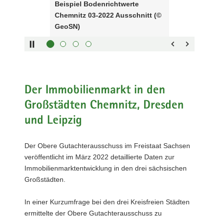
Beispiel Bodenrichtwerte
Sliders:
a
Chemnitz 03-2022 Ausschnitt (©
Pfeiltaste
Vorwärts
v
GeoSN)
rechts :
blättern
i
Pfeiltaste
Zurück
g
links :
blättern
a
Pfeiltaste
Bildunterschrift
t
oben :
anzeigen
i
Pfeiltaste
Bildunterschrift
Der Immobilienmarkt in den
o
unten :
verbergen
n
Großstädten Chemnitz, Dresden
Eingabetaste
Vollbildmodus
und Leipzig
:
öffnen
Leertaste :
Bilderschau
abspielen
Der Obere Gutachterausschuss im Freistaat Sachsen
veröffentlicht im März 2022 detaillierte Daten zur
Immobilienmarktentwicklung in den drei sächsischen
Großstädten.
In einer Kurzumfrage bei den drei Kreisfreien Städten
ermittelte der Obere Gutachterausschuss zu