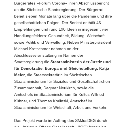
Bürgerrates »Forum Corona« ihren Abschlussbericht
a
an die Sächsische Staatsregierung. Der Bürgerrat
v
beriet sieben Monate lang über die Pandemie und ihre
i
gesellschaftlichen Folgen. Der Bericht enthält 43
g
Empfehlungen und rund 190 Ideen in insgesamt vier
a
Handlungsfeldern: Gesundheit, Bildung, Wirtschaft
t
sowie Politik und Verwaltung. Neben Ministerpräsident
i
Michael Kretschmer nahmen an der
o
Abschlussveranstaltung im Namen der
n
Staatsregierung die
Staatsministerin der Justiz und
für Demokratie, Europa und Gleichstellung, Katja
Meier
, die Staatssekretärin im Sächsischen
Staatsministerium für Soziales und Gesellschaftlichen
Zusammenhalt, Dagmar Neukirch, sowie die
Amtschefs im Staatsministerium für Kultus Wilfried
Kühner, und Thomas Kralinski, Amtschef im
Staatsministerium für Wirtschaft, Arbeit und Verkehr.
Das Projekt wurde im Auftrag des SMJusDEG durch
die »Initiative Offene Gesellschaft« (IOG) konzipiert