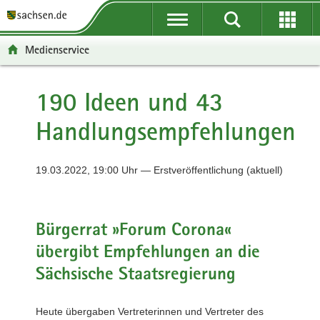
P
P
H
F
o
o
a
o
r
r
u
o
Medienservice
t
t
p
t
a
a
t
e
l
l
i
r
190 Ideen und 43
ü
n
n
-
Handlungsempfehlungen
b
a
h
B
e
v
a
e
r
i
l
r
19.03.2022, 19:00 Uhr — Erstveröffentlichung (aktuell)
g
g
t
e
r
a
i
e
t
c
i
i
h
Bürgerrat »Forum Corona«
f
o
übergibt Empfehlungen an die
e
n
n
Sächsische Staatsregierung
d
e
Heute übergaben Vertreterinnen und Vertreter des
N