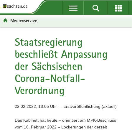
P
P
H
F
o
o
a
o
r
r
u
o
Medienservice
t
t
p
t
a
a
t
e
l
l
i
r
Staatsregierung
ü
n
n
-
beschließt Anpassung
b
a
h
B
e
v
a
e
der Sächsischen
r
i
l
r
g
g
t
e
Corona-Notfall-
r
a
i
e
t
c
Verordnung
i
i
h
f
o
e
n
22.02.2022, 18:05 Uhr — Erstveröffentlichung (aktuell)
n
d
Das Kabinett hat heute – orientiert am MPK-Beschluss
e
vom 16. Februar 2022 – Lockerungen der derzeit
N