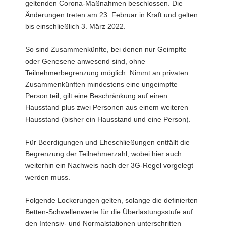
geltenden Corona-Maßnahmen beschlossen. Die
a
Änderungen treten am 23. Februar in Kraft und gelten
v
bis einschließlich 3. März 2022.
i
g
So sind Zusammenkünfte, bei denen nur Geimpfte
a
oder Genesene anwesend sind, ohne
t
Teilnehmerbegrenzung möglich. Nimmt an privaten
i
Zusammenkünften mindestens eine ungeimpfte
o
Person teil, gilt eine Beschränkung auf einen
n
Hausstand plus zwei Personen aus einem weiteren
Hausstand (bisher ein Hausstand und eine Person).
Für Beerdigungen und Eheschließungen entfällt die
Begrenzung der Teilnehmerzahl, wobei hier auch
weiterhin ein Nachweis nach der 3G-Regel vorgelegt
werden muss.
Folgende Lockerungen gelten, solange die definierten
Betten-Schwellenwerte für die Überlastungsstufe auf
den Intensiv- und Normalstationen unterschritten