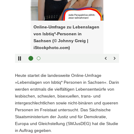
Tasten
von
a
zur
lsbtiq*-
v
Steuerung
Personen
i
des
in
Online-Umfrage zu Lebenslagen
g
Sliders:
Sachsen
von lsbtiq*-Personen in
a
Pfeiltaste
(©
Vorwärts
Sachsen (© Johnny Greig |
t
rechts :
Johnny
blättern
iStockphoto.com)
i
Pfeiltaste
Greig
Zurück
o
links :
|
blättern
n
Pfeiltaste
iStockphoto.com)
Bildunterschrift
oben :
anzeigen
Heute startet die landesweite Online-Umfrage
Pfeiltaste
Bildunterschrift
»Lebenslagen von lsbtiq* Personen in Sachsen«. Darin
unten :
verbergen
werden erstmals die vielfältigen Lebensentwürfe von
Eingabetaste
Vollbildmodus
lesbischen, schwulen, bisexuellen, trans- und
:
öffnen
intergeschlechtlichen sowie nicht-binären und queeren
Leertaste :
Bilderschau
Personen im Freistaat untersucht. Das Sächsische
abspielen
Staatsministerium der Justiz und für Demokratie,
Europa und Gleichstellung (SMJusDEG) hat die Studie
in Auftrag gegeben.