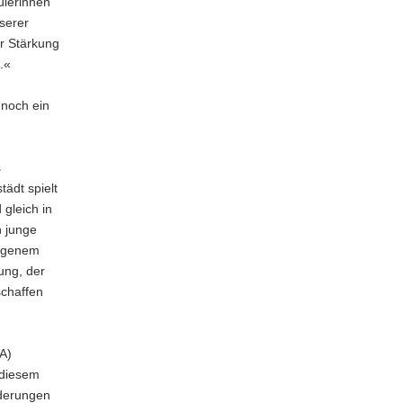
ülerinnen
nserer
er Stärkung
.«
 noch ein
s
tädt spielt
gleich in
n junge
eigenem
ung, der
chaffen
A)
 diesem
rderungen