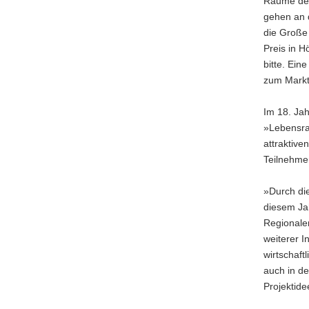
Räume des
a
gehen an 
v
die Große
i
Preis in H
g
bitte. Ein
a
zum Marktp
t
i
Im 18. Ja
o
»Lebensra
n
attraktive
Teilnehme
»Durch die
diesem Ja
Regionalen
weiterer I
wirtschaf
auch in de
Projektide