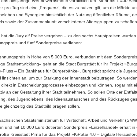
 das diesjährige Wettbewerbsmotto vorbildlich um. Mehr als 1 400 Sch
r pro Tag sind eine ‚Frequenz‘, die es zu nutzen gilt, um die Märkte u
beleben und Synergien hinsichtlich der Nutzung öffentlicher Räume, d
ls sowie der Zusammenkunft verschiedener Altersgruppen zu schaffen
 hat die Jury elf Preise vergeben – zu den sechs Hauptpreisen wurden
ngspreis und fünf Sonderpreise verliehen:
ennungspreis in Höhe von 5 000 Euro, verbunden mit dem Sonderprei
ge Stadtentwicklung« geht an die Stadt Burgstädt für ihr Projekt »Burgs
-Fluss – Ein Bankhaus für Bürgerbänke«. Burgstädt spricht die Jugend 
Hinsichten an, um zur Stärkung der Innenstadt beizutragen. So werde
direkt in Entscheidungsprozesse einbezogen und können, sogar mit 
tiv an der Gestaltung ihrer Stadt teilnehmen. So sollen Orte der Entfalt
ng, des Jugendlebens, des Ideenaustausches und des Rückzuges ges
e gleichzeitig das Stadtbild prägen sollen.
ächsischen Staatsministerium für Wirtschaft, Arbeit und Verkehr (SMW
n und mit 10 000 Euro dotierten Sonderpreis »Einzelhandel« erhält in
roße Kreisstadt Pirna für das Projekt »KiPStar 4.0 – Digitale Herausfo