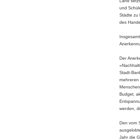
Land setzt
und Schüle
Städte zu 
des Hande
Insgesamt
Anerkennu
Der Anerk
»Nachhalti
Stadt-Bank
mehreren 
Menschen 
Budget, ak
Entspannu
werden, di
Den vom S
ausgelobte
Jahr die G