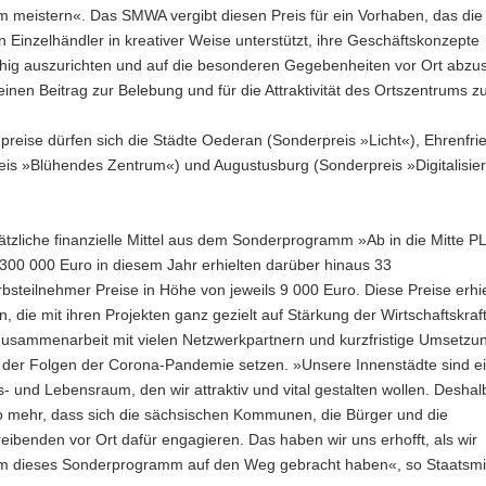
 meistern«. Das SMWA vergibt diesen Preis für ein Vorhaben, das die
 Einzelhändler in kreativer Weise unterstützt, ihre Geschäftskonzepte
ähig auszurichten und auf die besonderen Gegebenheiten vor Ort abz
inen Beitrag zur Belebung und für die Attraktivität des Ortszentrums zu
reise dürfen sich die Städte Oederan (Sonderpreis »Licht«), Ehrenfri
eis »Blühendes Zentrum«) und Augustusburg (Sonderpreis »Digitalisie
tzliche finanzielle Mittel aus dem Sonderprogramm »Ab in die Mitte P
300 000 Euro in diesem Jahr erhielten darüber hinaus 33
steilnehmer Preise in Höhe von jeweils 9 000 Euro. Diese Preise erhie
die mit ihren Projekten ganz gezielt auf Stärkung der Wirtschaftskraf
Zusammenarbeit mit vielen Netzwerkpartnern und kurzfristige Umsetzu
 der Folgen der Corona-Pandemie setzen. »Unsere Innenstädte sind e
s- und Lebensraum, den wir attraktiv und vital gestalten wollen. Deshalb
 mehr, dass sich die sächsischen Kommunen, die Bürger und die
ibenden vor Ort dafür engagieren. Das haben wir uns erhofft, als wir
 dieses Sonderprogramm auf den Weg gebracht haben«, so Staatsmin