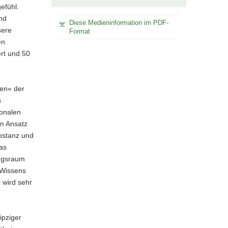
efühl.
und
Diese Medieninformation im PDF-
sere
Format
en
rt und 50
en« der
s
ionalen
en Ansatz
bstanz und
as
ungsraum
 Wissens
 wird sehr
ipziger