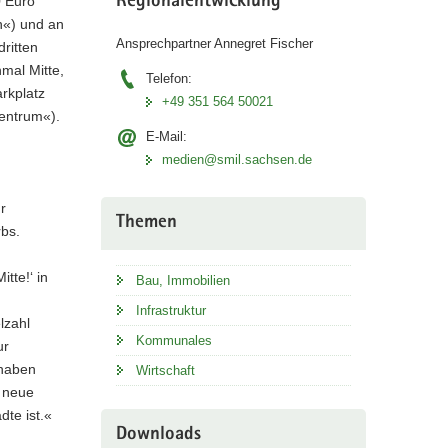
0 Euro
Regionalentwicklung
n«) und an
Ansprechpartner Annegret Fischer
ritten
mal Mitte,
Telefon:
arkplatz
+49 351 564 50021
zentrum«).
E-Mail:
medien@smil.sachsen.de
r
Themen
bs.
tte!‘ in
Bau, Immobilien
Infrastruktur
lzahl
Kommunales
ur
 haben
Wirtschaft
n neue
dte ist.«
Downloads