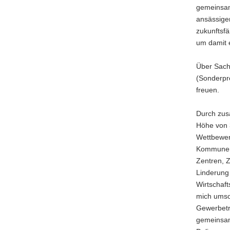
gemeinsam
ansässigen
zukunftsf
um damit e
Über Sachp
(Sonderpr
freuen.
Durch zusä
Höhe von 
Wettbewerb
Kommunen, 
Zentren, 
Linderung
Wirtschaft
mich umso
Gewerbetre
gemeinsam