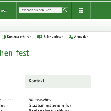
Suchbegriff
rvice
Suche starten
Kontrast erhöhen
Seite vorlesen
Anmelden
ehen fest
Kontakt
it 30 000
Sächsisches
Wissens –
Staatsministerium für