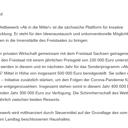
nd
ettbewerb »Ab in die Mitte!« ist die sächsische Plattform für kreative
cklung. Er steht für den Ideenaustausch und unkonventionelle Möglichk
en in die Innenstädte des Freistaates zu bringen.
r privaten Wirtschaft gemeinsam mit dem Freistaat Sachsen getragene I
 den Freistaat mit einem jährlichen Preisgeld von 100 000 Euro unterst
h werden in diesem und im nächsten Jahr für das Sonderprogramm »Ab 
" Mittel in Höhe von insgesamt 500 000 Euro bereitgestellt. Sie sollen 
« – Initiative zusätzlich stärken, um den Folgen der Corona-Pandemie fü
te entgegenzuwirken. Insgesamt stehen somit in diesem Jahr 400 000
den Jahr 300 000 Euro zur Verfügung. Die Schirmherrschaft des Wet
ährlich zwischen beiden Ressorts.
werb wird mitfinanziert durch Steuermittel auf der Grundlage des vom
en Landtag beschlossenen Haushaltes.