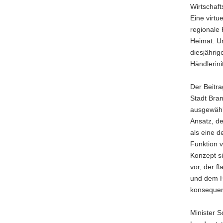
Wirtschaft
Eine virtu
regionale 
Heimat. U
diesjähri
Händlerini
Der Beitr
Stadt Bran
ausgewählt
Ansatz, de
als eine 
Funktion v
Konzept s
vor, der f
und dem Ha
konsequen
Minister S