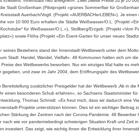
 Erlebens: Innenstadt neu aneignen«. Zwei zweite Preise zu je 20 00
die Stadt Großenhain (Pilotprojekt »grünes Sommerflair für Großenhai
 Kreisstadt Auerbach/Vogtl. (Projekt »AUERBACHerLEBEN«). Je einen d
öhe von 10 000 Euro erhalten die Städte Weißwasser/O.L. (Projekt «Ein
e Kochstube* für Weißwasser/O.L.«), Stollberg/Erzgeb. (Projekt «Vom P
latz«) sowie Flöha (Projekt «Ein Event-Garten für unser neues Stadt
hr seines Bestehens stand der Innenstadt-Wettbewerb unter dem Motto
um Stadt: Handel, Wandel, Vielfalt«. 48 Kommunen hatten sich um die
n Preise des Wettbewerbs beworben. Nur ein einziges Mal hatte es meh
r gegeben, und zwar im Jahr 2004, dem Eröffnungsjahr des Wettbewer
 Bereitstellung zusätzlicher Preisgelder hat der Wettbewerb ‚Ab in die Mi
hr einen besonderen Schub erfahren«, so Sachsens Staatsminister für
twicklung, Thomas Schmidt. »Es freut mich, dass wir dadurch eine Vie
nnenstadt-Projekte unterstützen können. Dies ist ein wichtiger Beitrag z
tlichen Stärkung der Zentren nach der Corona-Pandemie. 48 Bewerber
r nach wie vor pandemiebedingt schwierigen Situation Kraft und Zeit i
en investiert. Das zeigt, wie wichtig ihnen die Entwicklung ihrer Innenstä