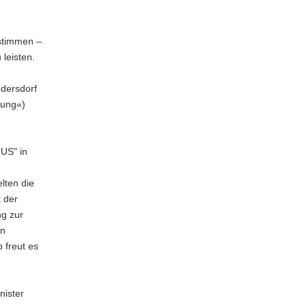
ustimmen –
 leisten.
edersdorf
rung«)
LUS" in
lten die
t der
ng zur
in
 freut es
ister