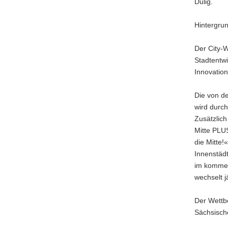
Dulig.
Hintergru
Der City-W
Stadtentwi
Innovation
Die von de
wird durch
Zusätzlic
Mitte PLUS
die Mitte!
Innenstäd
im kommen
wechselt j
Der Wettbe
Sächsisch