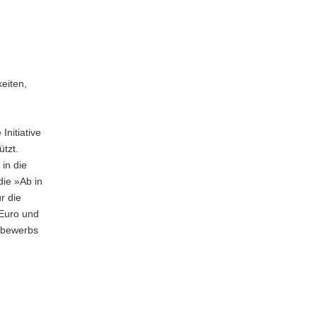
eiten,
nitiative
ützt.
in die
die »Ab in
r die
 Euro und
tbewerbs