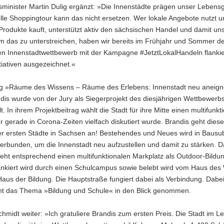
sminister Martin Dulig ergänzt: »Die Innenstädte prägen unser Lebensg
elle Shoppingtour kann das nicht ersetzen. Wer lokale Angebote nutzt 
Produkte kauft, unterstützt aktiv den sächsischen Handel und damit un
m das zu unterstreichen, haben wir bereits im Frühjahr und Sommer d
gen Innenstadtwettbewerb mit der Kampagne #JetztLokalHandeln flankie
tiativen ausgezeichnet.«
ag »Räume des Wissens – Räume des Erlebens: Innenstadt neu aneign
dis wurde von der Jury als Siegerprojekt des diesjährigen Wettbewerb
. In ihrem Projektbeitrag wählt die Stadt für ihre Mitte einen multifunkt
r gerade in Corona-Zeiten vielfach diskutiert wurde. Brandis geht dies
der ersten Städte in Sachsen an! Bestehendes und Neues wird in Bausu
erbunden, um die Innenstadt neu aufzustellen und damit zu stärken. D
ieht entsprechend einen multifunktionalen Markplatz als Outdoor-Bild
lankiert wird durch einen Schulcampus sowie belebt wird vom Haus des
us der Bildung. Die Hauptstraße fungiert dabei als Verbindung. Dabei
t das Thema »Bildung und Schule« in den Blick genommen.
chmidt weiter: »Ich gratuliere Brandis zum ersten Preis. Die Stadt im Le