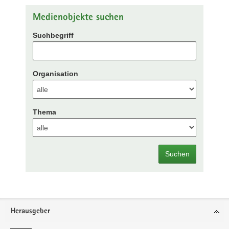
Medienobjekte suchen
Suchbegriff
Organisation
Thema
Suchen
Footer-
Herausgeber
Bereich