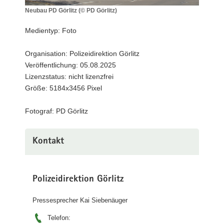
a
Neubau PD Görlitz (© PD Görlitz)
Neubau
v
PD
Medientyp: Foto
i
Görlitz
g
(©
Organisation: Polizeidirektion Görlitz
a
PD
Veröffentlichung: 05.08.2025
Görlitz)
t
Lizenzstatus: nicht lizenzfrei
i
Größe: 5184x3456 Pixel
o
n
Fotograf: PD Görlitz
Kontakt
Polizeidirektion Görlitz
Pressesprecher Kai Siebenäuger
Telefon: