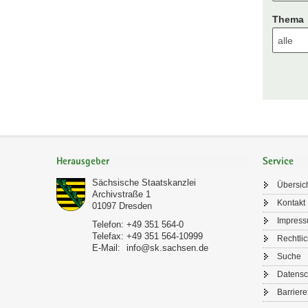
Thema
Footer-
Bereich
Herausgeber
Service
Sächsische Staatskanzlei
Übersic
Archivstraße 1
Kontakt
01097
Dresden
Impres
Telefon:
+49 351 564-0
Telefax:
+49 351 564-10999
Rechtli
E-Mail:
info@sk.sachsen.de
Suche
Datensc
Barriere