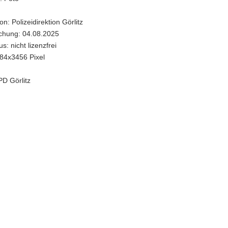
on: Polizeidirektion Görlitz
ichung: 04.08.2025
s: nicht lizenzfrei
84x3456 Pixel
PD Görlitz