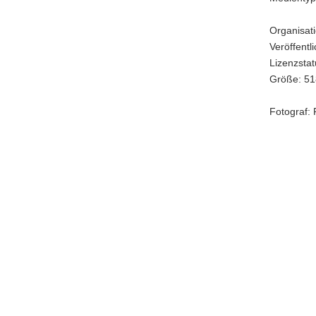
Görlitz
(©
Organisati
PD
Veröffentl
Görlitz)
Lizenzstatu
Größe: 51
Fotograf: 