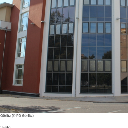
örlitz (© PD Görlitz)
: Foto