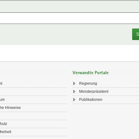
S
Verwandte Portale
ht
Regierung
Ministerpräsident
sum
Publikationen
che Hinweise
hutz
freiheit