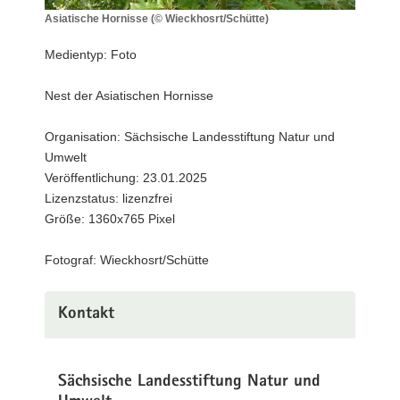
a
Asiatische Hornisse (© Wieckhosrt/Schütte)
Asiatische
v
Hornisse
Medientyp: Foto
i
(©
g
Wieckhosrt/Schütte)
Nest der Asiatischen Hornisse
a
t
Organisation: Sächsische Landesstiftung Natur und
i
Umwelt
o
Veröffentlichung: 23.01.2025
n
Lizenzstatus: lizenzfrei
Größe: 1360x765 Pixel
Fotograf: Wieckhosrt/Schütte
Kontakt
Sächsische Landesstiftung Natur und