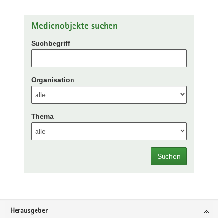
Medienobjekte suchen
Suchbegriff
Organisation
Thema
Suchen
Footer-
Herausgeber
Bereich