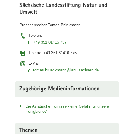
Sächsische Landesstiftung Natur und
a
Umwelt
v
i
Pressesprecher Tomas Brückmann
g
a
Telefon:
t
+49 351 81416 757
i
Telefax:
+49 351 81416 775
o
n
E-Mail:
tomas.brueckmann@lanu.sachsen.de
Zugehörige Medieninformationen
Die Asiatische Hornisse - eine Gefahr für unsere
Honigbiene?
Themen