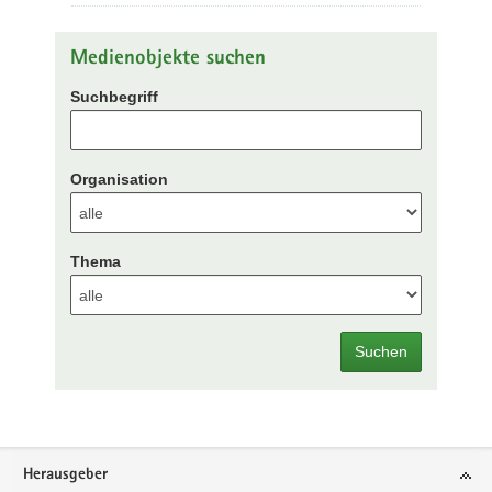
Medienobjekte suchen
Suchbegriff
Organisation
Thema
Suchen
Footer-
Herausgeber
Bereich