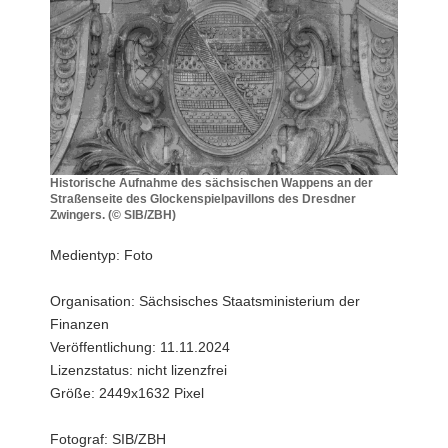
a
v
i
g
a
t
i
o
Historische Aufnahme des sächsischen Wappens an der
Straßenseite des Glockenspielpavillons des Dresdner
n
Zwingers. (© SIB/ZBH)
Historische
Aufnahme
Medientyp: Foto
des
sächsischen
Organisation: Sächsisches Staatsministerium der
Wappens
Finanzen
an
der
Veröffentlichung: 11.11.2024
Straßenseite
Lizenzstatus: nicht lizenzfrei
des
Größe: 2449x1632 Pixel
Glockenspielpavillons
des
Fotograf: SIB/ZBH
Dresdner