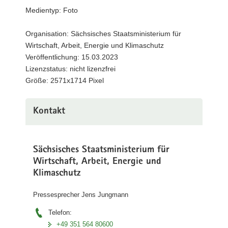
3
Medientyp: Foto
a
v
Organisation: Sächsisches Staatsministerium für
i
Wirtschaft, Arbeit, Energie und Klimaschutz
g
Veröffentlichung: 15.03.2023
a
Lizenzstatus: nicht lizenzfrei
t
Größe: 2571x1714 Pixel
i
o
n
Kontakt
Sächsisches Staatsministerium für
Wirtschaft, Arbeit, Energie und
Klimaschutz
Pressesprecher Jens Jungmann
Telefon:
+49 351 564 80600