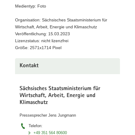
Medientyp: Foto
a
v
Organisation: Sächsisches Staatsministerium für
i
Wirtschaft, Arbeit, Energie und Klimaschutz
g
Veröffentlichung: 15.03.2023
a
Lizenzstatus: nicht lizenzfrei
t
Größe: 2571x1714 Pixel
i
o
n
Kontakt
Sächsisches Staatsministerium für
Wirtschaft, Arbeit, Energie und
Klimaschutz
Pressesprecher Jens Jungmann
Telefon:
+49 351 564 80600