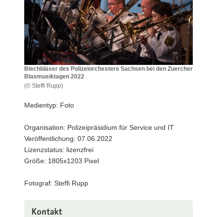
a
v
i
g
a
t
Blechbläser des Polizeiorchesters Sachsen bei den Zuercher
Blasmusiktagen 2022
i
(© Steffi Rupp)
o
Blechbläser
n
des
Medientyp: Foto
Polizeiorchesters
Sachsen
Organisation: Polizeipräsidium für Service und IT
bei
Veröffentlichung: 07.06.2022
den
Zuercher
Lizenzstatus: lizenzfrei
Blasmusiktagen
Größe: 1805x1203 Pixel
2022
Fotograf: Steffi Rupp
Kontakt