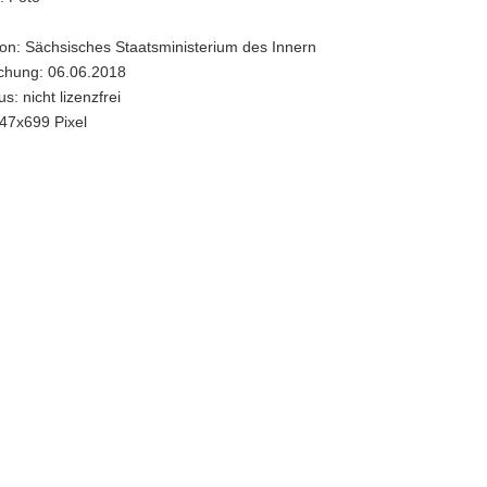
ion: Sächsisches Staatsministerium des Innern
ichung: 06.06.2018
s: nicht lizenzfrei
47x699 Pixel