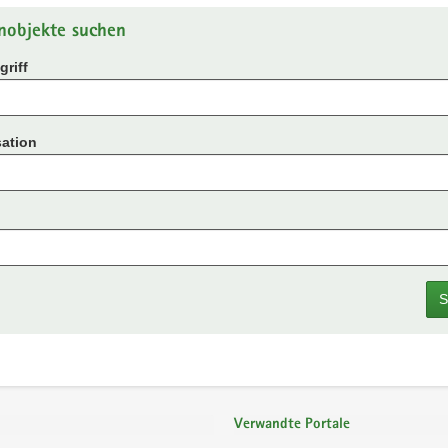
nobjekte suchen
riff
ation
S
Verwandte Portale