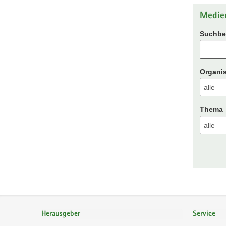
Medie
Suchbeg
Organis
Thema
Footer-
Bereich
Herausgeber
Service