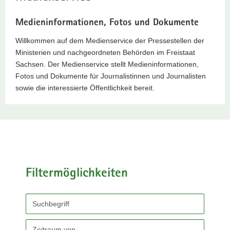
a
Medieninformationen, Fotos und Dokumente
v
i
Willkommen auf dem Medienservice der Pressestellen der
g
Ministerien und nachgeordneten Behörden im Freistaat
a
Sachsen. Der Medienservice stellt Medieninformationen,
t
Fotos und Dokumente für Journalistinnen und Journalisten
i
sowie die interessierte Öffentlichkeit bereit.
o
n
Filtermöglichkeiten
Durchsuchen
Sie
den