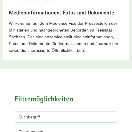
a
Medieninformationen, Fotos und Dokumente
v
i
Willkommen auf dem Medienservice der Pressestellen der
g
Ministerien und nachgeordneten Behörden im Freistaat
a
Sachsen. Der Medienservice stellt Medieninformationen,
t
Fotos und Dokumente für Journalistinnen und Journalisten
i
sowie die interessierte Öffentlichkeit bereit.
o
n
Filtermöglichkeiten
Durchsuchen
Sie
den