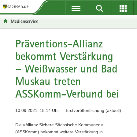
P
P
H
F
o
o
a
o
r
r
u
o
Medienservice
t
t
p
t
a
a
t
e
l
l
i
r
Präventions-Allianz
ü
n
n
-
bekommt Verstärkung
b
a
h
B
e
v
a
e
– Weißwasser und Bad
r
i
l
r
g
g
t
e
Muskau treten
r
a
i
e
t
c
ASSKomm-Verbund bei
i
i
h
f
o
e
n
10.09.2021, 15:14 Uhr — Erstveröffentlichung (aktuell)
n
d
Die »Allianz Sichere Sächsische Kommunen«
e
(ASSKomm) bekommt weitere Verstärkung in
N