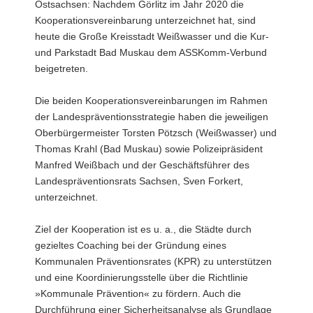
Ostsachsen: Nachdem Görlitz im Jahr 2020 die
a
Kooperationsvereinbarung unterzeichnet hat, sind
v
heute die Große Kreisstadt Weißwasser und die Kur-
i
und Parkstadt Bad Muskau dem ASSKomm-Verbund
g
beigetreten.
a
t
Die beiden Kooperationsvereinbarungen im Rahmen
i
der Landespräventionsstrategie haben die jeweiligen
o
Oberbürgermeister Torsten Pötzsch (Weißwasser) und
n
Thomas Krahl (Bad Muskau) sowie Polizeipräsident
Manfred Weißbach und der Geschäftsführer des
Landespräventionsrats Sachsen, Sven Forkert,
unterzeichnet.
Ziel der Kooperation ist es u. a., die Städte durch
gezieltes Coaching bei der Gründung eines
Kommunalen Präventionsrates (KPR) zu unterstützen
und eine Koordinierungsstelle über die Richtlinie
»Kommunale Prävention« zu fördern. Auch die
Durchführung einer Sicherheitsanalyse als Grundlage