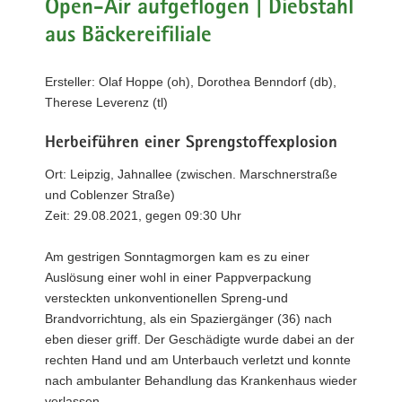
Open-Air aufgeflogen | Diebstahl
a
aus Bäckereifiliale
v
i
Ersteller: Olaf Hoppe (oh), Dorothea Benndorf (db),
g
Therese Leverenz (tl)
a
t
Herbeiführen einer Sprengstoffexplosion
i
o
Ort: Leipzig, Jahnallee (zwischen. Marschnerstraße
n
und Coblenzer Straße)
Zeit: 29.08.2021, gegen 09:30 Uhr
Am gestrigen Sonntagmorgen kam es zu einer
Auslösung einer wohl in einer Pappverpackung
versteckten unkonventionellen Spreng-und
Brandvorrichtung, als ein Spaziergänger (36) nach
eben dieser griff. Der Geschädigte wurde dabei an der
rechten Hand und am Unterbauch verletzt und konnte
nach ambulanter Behandlung das Krankenhaus wieder
verlassen.