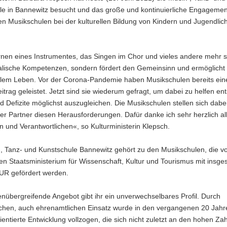
le in Bannewitz besucht und das große und kontinuierliche Engagemen
n Musikschulen bei der kulturellen Bildung von Kindern und Jugendlic
nen eines Instrumentes, das Singen im Chor und vieles andere mehr sc
alische Kompetenzen, sondern fördert den Gemeinsinn und ermöglicht 
ellem Leben. Vor der Corona-Pandemie haben Musikschulen bereits ei
itrag geleistet. Jetzt sind sie wiederum gefragt, um dabei zu helfen e
 Defizite möglichst auszugleichen. Die Musikschulen stellen sich dabei
her Partner diesen Herausforderungen. Dafür danke ich sehr herzlich al
n und Verantwortlichen«, so Kulturministerin Klepsch.
-, Tanz- und Kunstschule Bannewitz gehört zu den Musikschulen, die 
n Staatsministerium für Wissenschaft, Kultur und Tourismus mit insg
EUR gefördert werden.
nübergreifende Angebot gibt ihr ein unverwechselbares Profil. Durch
chen, auch ehrenamtlichen Einsatz wurde in den vergangenen 20 Jahr
ientierte Entwicklung vollzogen, die sich nicht zuletzt an den hohen Za