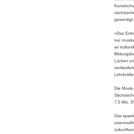
Kunstschu
a
sächsische
v
gewürdigt.
i
g
»Das Erler
a
nur musik
t
an kultur
i
Bildungsbe
o
Lücken und
n
verlässlic
Lehrkräfte
Die Musik
Sächsische
7,5 Mio. 
Das sparte
unermüdli
zukunftsor