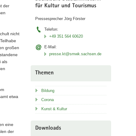
t der
für Kultur und Tourismus
hen
Pressesprecher Jörg Förster
Telefon:
hult nicht
+49 351 564 60620
Teilhabe
E-Mail:
nen großen
presse.kt@smwk.sachsen.de
ntstandene
 als
len
Themen
vom
Bildung
esamt etwa
Corona
Kunst & Kultur
en eine
Downloads
hlen der