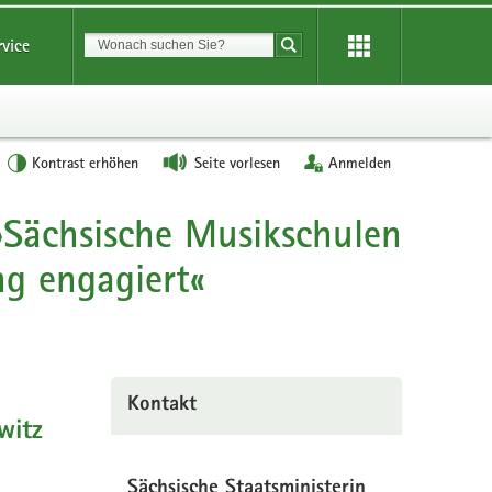
Suchbegriff
rvice
Suche starten
Kontrast erhöhen
Seite vorlesen
Anmelden
 »Sächsische Musikschulen
ung engagiert«
Kontakt
witz
Sächsische Staatsministerin