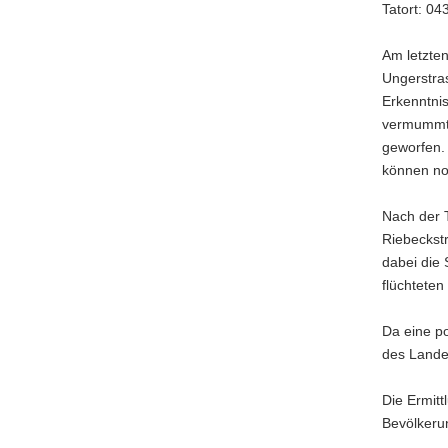
Tatort: 04
a
v
Am letzten
i
Ungerstra
g
Erkenntni
a
vermummte
t
geworfen.
i
können no
o
n
Nach der 
Riebeckstr
dabei die
flüchteten
Da eine po
des Lande
Die Ermitt
Bevölkeru