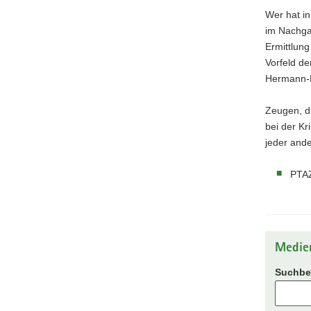
Wer hat i
im Nachgan
Ermittlun
Vorfeld d
Hermann-
Zeugen, d
bei der Kr
jeder ande
PTAZ
Medie
Suchbeg