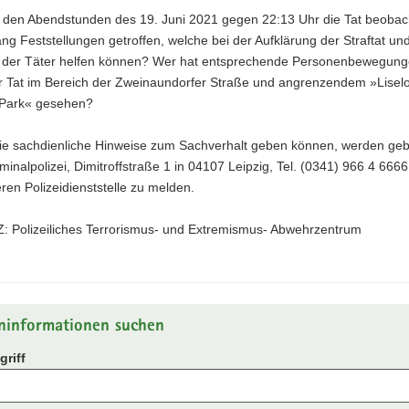
n den Abendstunden des 19. Juni 2021 gegen 22:13 Uhr die Tat beobac
g Feststellungen getroffen, welche bei der Aufklärung der Straftat un
g der Täter helfen können? Wer hat entsprechende Personenbewegung
er Tat im Bereich der Zweinaundorfer Straße und angrenzendem »Liselo
Park« gesehen?
ie sachdienliche Hinweise zum Sachverhalt geben können, werden geb
iminalpolizei, Dimitroffstraße 1 in 04107 Leipzig, Tel. (0341) 966 4 666
ren Polizeidienststelle zu melden.
: Polizeiliches Terrorismus- und Extremismus- Abwehrzentrum
ninformationen suchen
riff