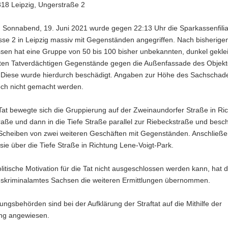
318 Leipzig, Ungerstraße 2
 Sonnabend, 19. Juni 2021 wurde gegen 22:13 Uhr die Sparkassenfilial
sse 2 in Leipzig massiv mit Gegenständen angegriffen. Nach bisherige
ssen hat eine Gruppe von 50 bis 100 bisher unbekannten, dunkel gekle
n Tatverdächtigen Gegenstände gegen die Außenfassade des Objekt
 Diese wurde hierdurch beschädigt. Angaben zur Höhe des Sachschad
ch nicht gemacht werden.
Tat bewegte sich die Gruppierung auf der Zweinaundorfer Straße in Ri
aße und dann in die Tiefe Straße parallel zur Riebeckstraße und besc
 Scheiben von zwei weiteren Geschäften mit Gegenständen. Anschließ
 sie über die Tiefe Straße in Richtung Lene-Voigt-Park.
litische Motivation für die Tat nicht ausgeschlossen werden kann, hat
skriminalamtes Sachsen die weiteren Ermittlungen übernommen.
lungsbehörden sind bei der Aufklärung der Straftat auf die Mithilfe der
ng angewiesen.