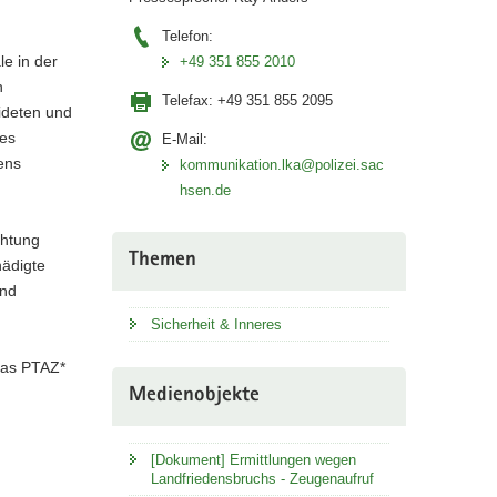
Telefon:
e in der
+49 351 855 2010
n
Telefax:
+49 351 855 2095
ideten und
es
E-Mail:
ens
kommunikation.lka@polizei.sac
hsen.de
chtung
Themen
hädigte
end
Sicherheit & Inneres
 das PTAZ*
Medienobjekte
[Dokument] Ermittlungen wegen
Landfriedensbruchs - Zeugenaufruf