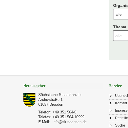
Organis
Thema
Footer-
Bereich
Herausgeber
Service
Sächsische Staatskanzlei
Übersic
Archivstraße 1
Kontakt
01097
Dresden
Impres
Telefon:
+49 351 564-0
Telefax:
+49 351 564-10999
Rechtli
E-Mail:
info@sk.sachsen.de
Suche