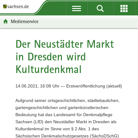
P
P
H
F
o
o
a
o
r
r
u
o
Medienservice
t
t
p
t
a
a
t
e
l
l
i
r
Der Neustädter Markt
ü
n
n
-
in Dresden wird
b
a
h
B
e
v
a
e
Kulturdenkmal
r
i
l
r
g
g
t
e
r
a
i
14.06.2021, 16:08 Uhr — Erstveröffentlichung (aktuell)
e
t
c
i
i
h
Aufgrund seiner ortsgeschichtlichen, städtebaulichen,
f
o
gartengeschichtlichen und gartenkünstlerischen
e
n
Bedeutung hat das Landesamt für Denkmalpflege
n
Sachsen (LfD) den Neustädter Markt in Dresden als
d
Kulturdenkmal im Sinne von § 2 Abs. 1 des
e
Sächsischen Denkmalschutzgesetzes (SächsDSchG)
N