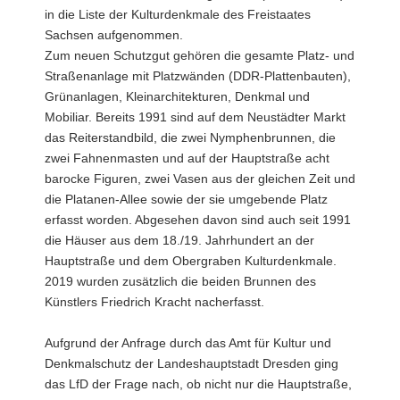
in die Liste der Kulturdenkmale des Freistaates
a
Sachsen aufgenommen.
v
Zum neuen Schutzgut gehören die gesamte Platz- und
i
Straßenanlage mit Platzwänden (DDR-Plattenbauten),
g
Grünanlagen, Kleinarchitekturen, Denkmal und
a
Mobiliar. Bereits 1991 sind auf dem Neustädter Markt
t
das Reiterstandbild, die zwei Nymphenbrunnen, die
i
zwei Fahnenmasten und auf der Hauptstraße acht
o
barocke Figuren, zwei Vasen aus der gleichen Zeit und
n
die Platanen-Allee sowie der sie umgebende Platz
erfasst worden. Abgesehen davon sind auch seit 1991
die Häuser aus dem 18./19. Jahrhundert an der
Hauptstraße und dem Obergraben Kulturdenkmale.
2019 wurden zusätzlich die beiden Brunnen des
Künstlers Friedrich Kracht nacherfasst.
Aufgrund der Anfrage durch das Amt für Kultur und
Denkmalschutz der Landeshauptstadt Dresden ging
das LfD der Frage nach, ob nicht nur die Hauptstraße,