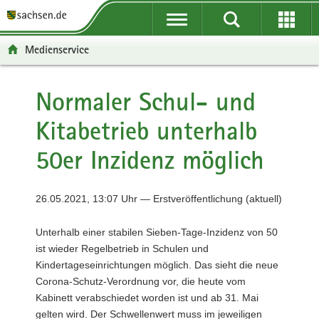
P
P
H
F
o
o
a
o
r
r
u
o
Medienservice
t
t
p
t
a
a
t
e
l
l
i
r
Normaler Schul- und
ü
n
n
-
Kitabetrieb unterhalb
b
a
h
B
e
v
a
e
50er Inzidenz möglich
r
i
l
r
g
g
t
e
r
a
i
26.05.2021, 13:07 Uhr — Erstveröffentlichung (aktuell)
e
t
c
i
i
h
Unterhalb einer stabilen Sieben-Tage-Inzidenz von 50
f
o
ist wieder Regelbetrieb in Schulen und
e
n
Kindertageseinrichtungen möglich. Das sieht die neue
n
Corona-Schutz-Verordnung vor, die heute vom
d
Kabinett verabschiedet worden ist und ab 31. Mai
e
gelten wird. Der Schwellenwert muss im jeweiligen
N