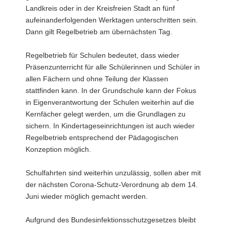
Landkreis oder in der Kreisfreien Stadt an fünf
a
aufeinanderfolgenden Werktagen unterschritten sein.
v
Dann gilt Regelbetrieb am übernächsten Tag.
i
g
Regelbetrieb für Schulen bedeutet, dass wieder
a
Präsenzunterricht für alle Schülerinnen und Schüler in
t
allen Fächern und ohne Teilung der Klassen
i
stattfinden kann. In der Grundschule kann der Fokus
o
in Eigenverantwortung der Schulen weiterhin auf die
n
Kernfächer gelegt werden, um die Grundlagen zu
sichern. In Kindertageseinrichtungen ist auch wieder
Regelbetrieb entsprechend der Pädagogischen
Konzeption möglich.
Schulfahrten sind weiterhin unzulässig, sollen aber mit
der nächsten Corona-Schutz-Verordnung ab dem 14.
Juni wieder möglich gemacht werden.
Aufgrund des Bundesinfektionsschutzgesetzes bleibt