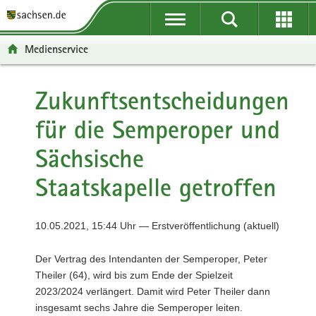
P
P
H
F
o
o
a
o
r
r
u
o
Medienservice
t
t
p
t
a
a
t
e
l
l
i
r
Zukunftsentscheidungen
ü
n
n
-
für die Semperoper und
b
a
h
B
e
v
a
e
Sächsische
r
i
l
r
g
g
t
e
Staatskapelle getroffen
r
a
i
e
t
c
i
i
h
10.05.2021, 15:44 Uhr — Erstveröffentlichung (aktuell)
f
o
e
n
Der Vertrag des Intendanten der Semperoper, Peter
n
Theiler (64), wird bis zum Ende der Spielzeit
d
2023/2024 verlängert. Damit wird Peter Theiler dann
e
insgesamt sechs Jahre die Semperoper leiten.
N