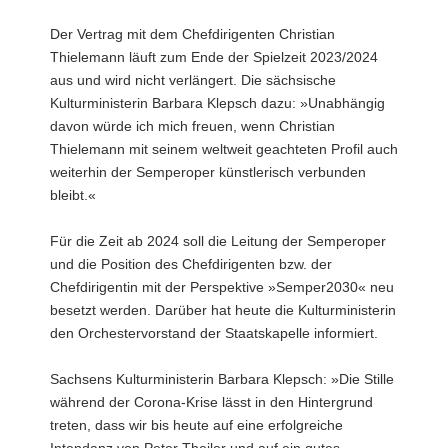
a
Der Vertrag mit dem Chefdirigenten Christian
v
Thielemann läuft zum Ende der Spielzeit 2023/2024
i
aus und wird nicht verlängert. Die sächsische
g
Kulturministerin Barbara Klepsch dazu: »Unabhängig
a
davon würde ich mich freuen, wenn Christian
t
Thielemann mit seinem weltweit geachteten Profil auch
i
weiterhin der Semperoper künstlerisch verbunden
o
bleibt.«
n
Für die Zeit ab 2024 soll die Leitung der Semperoper
und die Position des Chefdirigenten bzw. der
Chefdirigentin mit der Perspektive »Semper2030« neu
besetzt werden. Darüber hat heute die Kulturministerin
den Orchestervorstand der Staatskapelle informiert.
Sachsens Kulturministerin Barbara Klepsch: »Die Stille
während der Corona-Krise lässt in den Hintergrund
treten, dass wir bis heute auf eine erfolgreiche