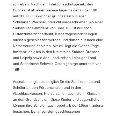
schließen. Nach dem Infektionsschutzgesetz des
a
Bundes ist ab einer Sieben-Tage-Inzidenz über 100
v
auf 100.000 Einwohner grundsätzlich in allen
i
Schularten Wechselunterricht vorgeschrieben. Ab einer
g
Sieben-Tage-Inzidenz von über 165 ist nur noch
a
Distanzunterricht erlaubt, Kindertageseinrichtungen
t
müssen geschlossen werden und dürfen nur noch eine
i
Notbetreuung anbieten. Aktuell liegt die Sieben-Tage-
o
Inzidenz lediglich in den Kreisfreien Städten Dresden
n
und Leipzig sowie den Landkreisen Leipziger Land
und Sächsische Schweiz-Osterzgebirge unterhalb von
165.
Ausnahmen gibt es lediglich für die Schülerinnen und
Schüler an den Förderschulen und in den
Abschlussklassen. Hierzu zählen auch die 4. Klassen
an den Grundschulen. Diese Kinder und Jugendlichen
können ihre Schulen auch oberhalb der 165er Inzidenz
besuchen. Bei ansonsten geschlossenen