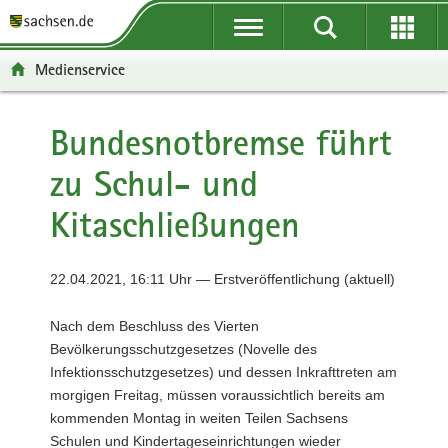
P
P
H
F
o
o
a
o
r
r
u
o
Medienservice
t
t
p
t
a
a
t
e
l
l
i
r
Bundesnotbremse führt
ü
n
n
-
zu Schul- und
b
a
h
B
e
v
a
e
Kitaschließungen
r
i
l
r
g
g
t
e
r
a
i
22.04.2021, 16:11 Uhr — Erstveröffentlichung (aktuell)
e
t
c
i
i
h
Nach dem Beschluss des Vierten
f
o
Bevölkerungsschutzgesetzes (Novelle des
e
n
Infektionsschutzgesetzes) und dessen Inkrafttreten am
n
morgigen Freitag, müssen voraussichtlich bereits am
d
kommenden Montag in weiten Teilen Sachsens
e
Schulen und Kindertageseinrichtungen wieder
N