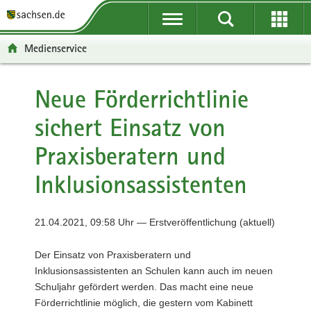
P
P
H
F
o
o
a
o
r
r
u
o
Medienservice
t
t
p
t
a
a
t
e
l
l
i
r
Neue Förderrichtlinie
ü
n
n
-
sichert Einsatz von
b
a
h
B
e
v
a
e
Praxisberatern und
r
i
l
r
g
g
t
e
Inklusionsassistenten
r
a
i
e
t
c
i
i
h
21.04.2021, 09:58 Uhr — Erstveröffentlichung (aktuell)
f
o
e
n
Der Einsatz von Praxisberatern und
n
Inklusionsassistenten an Schulen kann auch im neuen
d
Schuljahr gefördert werden. Das macht eine neue
e
Förderrichtlinie möglich, die gestern vom Kabinett
N