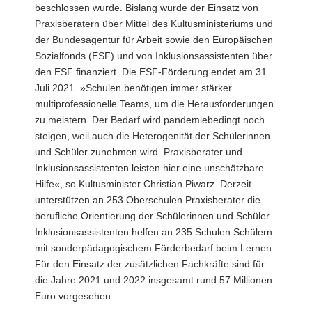
beschlossen wurde. Bislang wurde der Einsatz von
a
Praxisberatern über Mittel des Kultusministeriums und
v
der Bundesagentur für Arbeit sowie den Europäischen
i
Sozialfonds (ESF) und von Inklusionsassistenten über
g
den ESF finanziert. Die ESF-Förderung endet am 31.
a
Juli 2021. »Schulen benötigen immer stärker
t
multiprofessionelle Teams, um die Herausforderungen
i
zu meistern. Der Bedarf wird pandemiebedingt noch
o
steigen, weil auch die Heterogenität der Schülerinnen
n
und Schüler zunehmen wird. Praxisberater und
Inklusionsassistenten leisten hier eine unschätzbare
Hilfe«, so Kultusminister Christian Piwarz. Derzeit
unterstützen an 253 Oberschulen Praxisberater die
berufliche Orientierung der Schülerinnen und Schüler.
Inklusionsassistenten helfen an 235 Schulen Schülern
mit sonderpädagogischem Förderbedarf beim Lernen.
Für den Einsatz der zusätzlichen Fachkräfte sind für
die Jahre 2021 und 2022 insgesamt rund 57 Millionen
Euro vorgesehen.