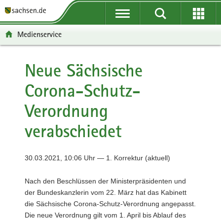
P
P
H
F
o
o
a
o
r
r
u
o
Medienservice
t
t
p
t
a
a
t
e
l
l
i
r
Neue Sächsische
ü
n
n
-
Corona-Schutz-
b
a
h
B
e
v
a
e
Verordnung
r
i
l
r
g
g
t
e
verabschiedet
r
a
i
e
t
c
i
i
h
30.03.2021, 10:06 Uhr — 1. Korrektur (aktuell)
f
o
e
n
Nach den Beschlüssen der Ministerpräsidenten und
n
der Bundeskanzlerin vom 22. März hat das Kabinett
d
die Sächsische Corona-Schutz-Verordnung angepasst.
e
Die neue Verordnung gilt vom 1. April bis Ablauf des
N