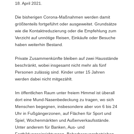
18. April 2021.
a
v
Die bisherigen Corona-Maßnahmen werden damit
i
größtenteils fortgeführt oder ausgeweitet. Grundsätze
g
wie die Kontaktreduzierung oder die Empfehlung zum
a
Verzicht auf unnötige Reisen, Einkäufe oder Besuche
t
haben weiterhin Bestand.
i
o
Private Zusammenkünfte bleiben auf zwei Hausstände
n
beschränkt, wobei insgesamt nicht mehr als fünf
Personen zulässig sind. Kinder unter 15 Jahren
werden dabei nicht mitgezählt.
Im öffentlichen Raum unter freiem Himmel ist überall
dort eine Mund-Nasenbedeckung zu tragen, wo sich
Menschen begegnen, insbesondere aber von 6 bis 24
Uhr in Fußgängerzonen, auf Flächen für Sport und
Spiel, Wochenmärkten und Außenverkaufsstände.
Unter anderem für Banken, Aus- und