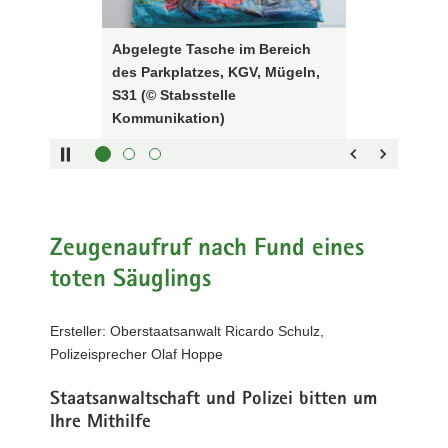
Steuerung
KGV,
a
des
Mügeln,
v
Abgelegte Tasche im Bereich
Sliders:
S31
i
des Parkplatzes, KGV, Mügeln,
Pfeiltaste
(©
Vorwärts
g
S31 (© Stabsstelle
rechts :
Stabsstelle
blättern
a
Kommunikation)
Pfeiltaste
Kommunikation)
Zurück
t
links :
blättern
i
Pfeiltaste
Bildunterschrift
o
oben :
anzeigen
n
Pfeiltaste
Bildunterschrift
unten :
verbergen
Zeugenaufruf nach Fund eines
Eingabetaste
Vollbildmodus
toten Säuglings
:
öffnen
Leertaste :
Bilderschau
Ersteller: Oberstaatsanwalt Ricardo Schulz,
abspielen
Polizeisprecher Olaf Hoppe
Staatsanwaltschaft und Polizei bitten um
Ihre Mithilfe