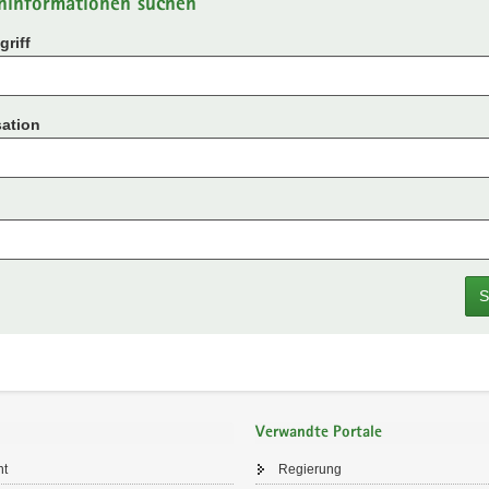
ninformationen suchen
riff
ation
S
Verwandte Portale
ht
Regierung