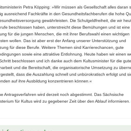
sministerin Petra Köpping: »Wir müssen als Gesellschaft alles daran 
ig ausreichend Fachkräfte in den Gesundheitsfachberufen die hohe Qua
sundheitsversorgung gewährleisten. Die Schulgeldfreiheit, die wir heut
rufe beschlossen haben, unterstreicht diese Bemühungen und ist eine 
ung für die jungen Menschen, die mit ihrer Berufswahl einen wichtigen 
eisten wollen. Das ist aber erst der Anfang unserer Unterstützung und
zung für diese Berufe. Weitere Themen sind Karrierechancen, gute
ingungen sowie eine attraktive Entlohnung. Heute haben wir einen w
Schritt beschlossen und ich danke auch dem Kultusminister für die gut
rbeit und die Bereitschaft, die organisatorische Umsetzung zu über
rgestellt, dass die Auszahlung schnell und unbürokratisch erfolgt und si
enden auf ihre Ausbildung konzentrieren können.«
e Antragsverfahren wird derzeit noch abgestimmt. Das Sächsische
sterium für Kultus wird zu gegebener Zeit über den Ablauf informieren.