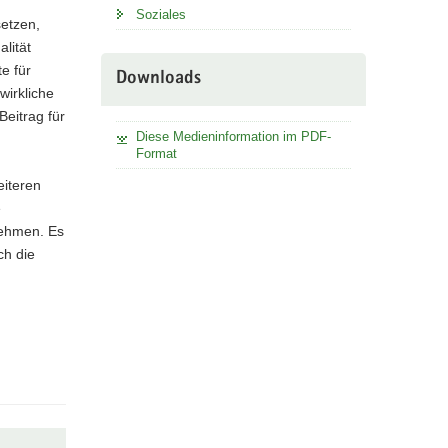
Soziales
setzen,
lität
e für
Downloads
wirkliche
Beitrag für
Diese Medieninformation im PDF-
Format
eiteren
e
nehmen. Es
ch die