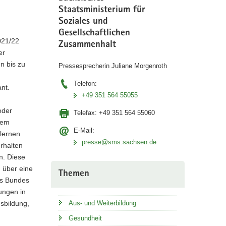
Staatsministerium für
Soziales und
Gesellschaftlichen
021/22
Zusammenhalt
er
n bis zu
Pressesprecherin Juliane Morgenroth
Telefon:
nt.
+49 351 564 55055
oder
Telefax:
+49 351 564 55060
dem
E-Mail:
rlernen
presse@sms.sachsen.de
erhalten
n. Diese
 über eine
Themen
es Bundes
ungen in
sbildung,
Aus- und Weiterbildung
Gesundheit