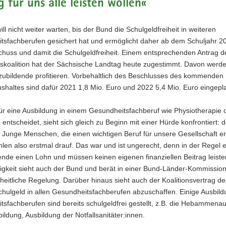
g für uns alle leisten wollen«
ll nicht weiter warten, bis der Bund die Schulgeldfreiheit in weiteren
tsfachberufen gesichert hat und ermöglicht daher ab dem Schuljahr 2
chuss und damit die Schulgeldfreiheit. Einem entsprechenden Antrag d
skoalition hat der Sächsische Landtag heute zugestimmt. Davon werde
zubildende profitieren. Vorbehaltlich des Beschlusses des kommenden
haltes sind dafür 2021 1,8 Mio. Euro und 2022 5,4 Mio. Euro eingepla
ür eine Ausbildung in einem Gesundheitsfachberuf wie Physiotherapie 
entscheidet, sieht sich gleich zu Beginn mit einer Hürde konfrontiert: 
 Junge Menschen, die einen wichtigen Beruf für unsere Gesellschaft e
hlen also erstmal drauf. Das war und ist ungerecht, denn in der Regel 
nde einen Lohn und müssen keinen eigenen finanziellen Beitrag leiste
igkeit sieht auch der Bund und berät in einer Bund-Länder-Kommission
eitliche Regelung. Darüber hinaus sieht auch der Koalitionsvertrag d
chulgeld in allen Gesundheitsfachberufen abzuschaffen. Einige Ausbild
sfachberufen sind bereits schulgeldfrei gestellt, z.B. die Hebammenau
ildung, Ausbildung der Notfallsanitäter:innen.