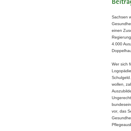
Beitra
a
v
Sachsen wi
i
Gesundhei
g
einen Zus
a
Regierung
t
4.000 Aus
i
Doppelhaus
o
n
Wer sich f
Logopädie 
Schulgeld.
wollen, za
Auszubilde
Ungerecht
bundeseinh
vor, das S
Gesundheit
Pflegeausb