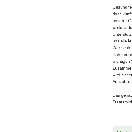
Gesundheit
dass künft
unserer Ge
weitere Be
Unterstütz
uns alle l
Wertschät
Rahmenbed
wichtigen 
Zusammena
wird siche
Auszubild
Das genau
Staatsmini