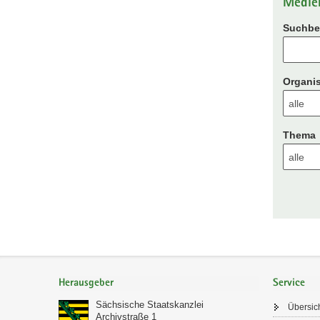
Medie
Suchbeg
Organis
Thema
Footer-
Bereich
Herausgeber
Service
Sächsische Staatskanzlei
Übersic
Archivstraße 1