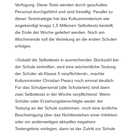
Verfügung. Diese Tests werden durch geschultes
a
Personal durchgeführt und sind freiwillig. Parallel zu
v
dieser Teststrategie hat das Kultusministerium wie
i
angekündigt knapp 1,5 Millionen Selbsttests bestellt,
g
die Ende der Woche geliefert werden. Noch am
a
Wochenende soll die Verteilung an die ersten Schulen
t
erfolgen.
i
o
»Sobald die Selbsttests in ausreichender Stückzahl bei
n
der Schule eintreffen, wird eine wöchentliche Testung
der Schüler ab Klasse 5 verpflichtend«, machte
Kultusminister Christian Piwarz noch einmal deutlich.
Für das Schulpersonal (alle Schularten) sind dann
zwei Selbsttests in der Woche verpflichtend. Wenn
Schüler oder Erziehungsberechtigte weder der
Testung an der Schule zustimmen, noch eine ärztliche
Bescheinigung über das Nichtbestehen einer Infektion
oder ein anderweitiges aktuelles negatives
Testergebnis vorlegen, dann ist der Zutritt zur Schule