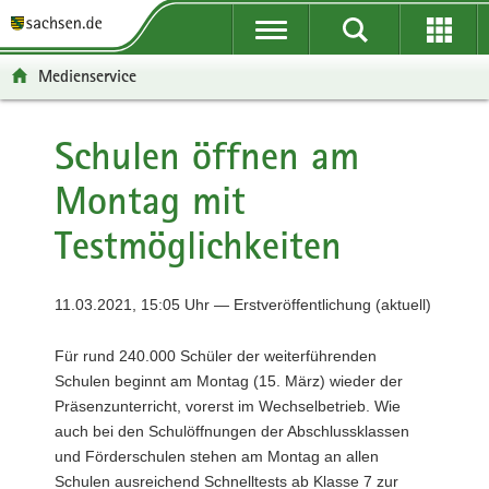
P
P
H
F
o
o
a
o
r
r
u
o
Medienservice
t
t
p
t
a
a
t
e
l
l
i
r
Schulen öffnen am
ü
n
n
-
Montag mit
b
a
h
B
e
v
a
e
Testmöglichkeiten
r
i
l
r
g
g
t
e
r
a
i
11.03.2021, 15:05 Uhr — Erstveröffentlichung (aktuell)
e
t
c
i
i
h
Für rund 240.000 Schüler der weiterführenden
f
o
Schulen beginnt am Montag (15. März) wieder der
e
n
Präsenzunterricht, vorerst im Wechselbetrieb. Wie
n
auch bei den Schulöffnungen der Abschlussklassen
d
und Förderschulen stehen am Montag an allen
e
Schulen ausreichend Schnelltests ab Klasse 7 zur
N