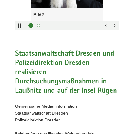
Steuerung
a
des
v
Bild2
Sliders:
i
Pfeiltaste
Vorwärts
g
rechts :
blättern
a
Pfeiltaste
Zurück
t
links :
blättern
i
Pfeiltaste
Bildunterschrift
Staatsanwaltschaft Dresden und
o
oben :
anzeigen
n
Polizeidirektion Dresden
Pfeiltaste
Bildunterschrift
realisieren
unten :
verbergen
Eingabetaste
Vollbildmodus
Durchsuchungsmaßnahmen in
:
öffnen
Laußnitz und auf der Insel Rügen
Leertaste :
Bilderschau
abspielen
Gemeinsame Medieninformation
Staatsanwaltschaft Dresden
Polizeidirektion Dresden
Bekämpfung des illegalen Welpenhandels