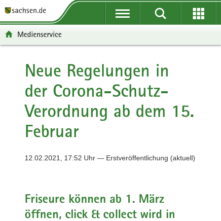
P
P
H
F
o
o
a
o
r
r
u
o
Medienservice
t
t
p
t
a
a
t
e
l
l
i
r
Neue Regelungen in
ü
n
n
-
der Corona-Schutz-
b
a
h
B
e
v
a
e
Verordnung ab dem 15.
r
i
l
r
g
g
t
e
Februar
r
a
i
e
t
c
i
i
h
12.02.2021, 17:52 Uhr — Erstveröffentlichung (aktuell)
f
o
e
n
n
Friseure können ab 1. März
d
e
öffnen, click & collect wird in
N