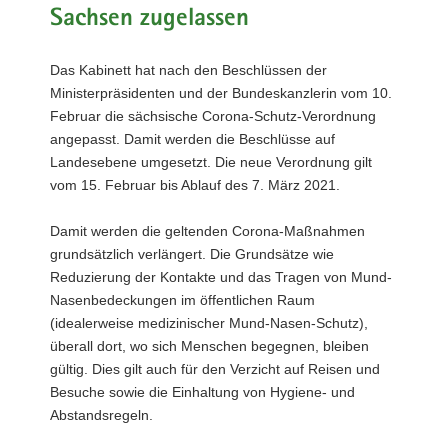
Sachsen zugelassen
a
v
i
Das Kabinett hat nach den Beschlüssen der
g
Ministerpräsidenten und der Bundeskanzlerin vom 10.
a
Februar die sächsische Corona-Schutz-Verordnung
t
angepasst. Damit werden die Beschlüsse auf
i
Landesebene umgesetzt. Die neue Verordnung gilt
o
vom 15. Februar bis Ablauf des 7. März 2021.
n
Damit werden die geltenden Corona-Maßnahmen
grundsätzlich verlängert. Die Grundsätze wie
Reduzierung der Kontakte und das Tragen von Mund-
Nasenbedeckungen im öffentlichen Raum
(idealerweise medizinischer Mund-Nasen-Schutz),
überall dort, wo sich Menschen begegnen, bleiben
gültig. Dies gilt auch für den Verzicht auf Reisen und
Besuche sowie die Einhaltung von Hygiene- und
Abstandsregeln.