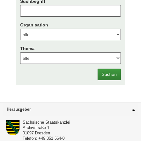
Suchbegriff
Organisation
Thema
Suchen
Footer-
Herausgeber
Bereich
Sächsische Staatskanzlei
Archivstraße 1
01097
Dresden
Telefon:
+49 351 564-0