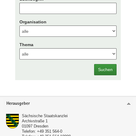
Organisation
Thema
Suchen
Footer-
Herausgeber
Bereich
Sächsische Staatskanzlei
Archivstraße 1
01097
Dresden
Telefon:
+49 351 564-0