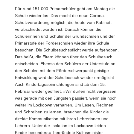
a
Für rund 151.000 Primarschüler geht am Montag die
v
Schule wieder los. Das macht die neue Corona-
i
Schutzverordnung möglich, die heute vom Kabinett
g
verabschiedet worden ist. Danach können die
a
Schülerinnen und Schüler der Grundschulen und der
t
Primarstufe der Förderschulen wieder ihre Schule
i
besuchen. Die Schulbesuchspflicht wurde aufgehoben.
o
Das heißt, die Eltern können über den Schulbesuch
n
entscheiden. Ebenso den Schülern der Unterstufe an
den Schulen mit dem Förderschwerpunkt geistige
Entwicklung wird der Schulbesuch wieder ermöglicht.
Auch Kindertageseinrichtungen sind ab dem 15.
Februar wieder geöffnet. »Wir dürfen nicht vergessen,
was gerade mit den Jüngsten passiert, wenn sie noch
weiter im Lockdown verharren. Um Lesen, Rechnen
und Schreiben zu lernen, brauchen die Kinder die
direkte Kommunikation mit ihren Lehrerinnen und
Lehrern. Unter der Isolation im Lockdown leiden
Kinder besonders«, begründete Kultusminister