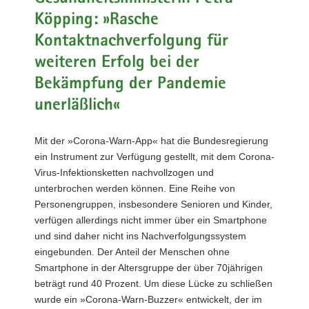
a
Köpping: »Rasche
v
Kontaktnachverfolgung für
i
weiteren Erfolg bei der
g
a
Bekämpfung der Pandemie
t
unerläßlich«
i
o
Mit der »Corona-Warn-App« hat die Bundesregierung
n
ein Instrument zur Verfügung gestellt, mit dem Corona-
Virus-Infektionsketten nachvollzogen und
unterbrochen werden können. Eine Reihe von
Personengruppen, insbesondere Senioren und Kinder,
verfügen allerdings nicht immer über ein Smartphone
und sind daher nicht ins Nachverfolgungssystem
eingebunden. Der Anteil der Menschen ohne
Smartphone in der Altersgruppe der über 70jährigen
beträgt rund 40 Prozent. Um diese Lücke zu schließen
wurde ein »Corona-Warn-Buzzer« entwickelt, der im