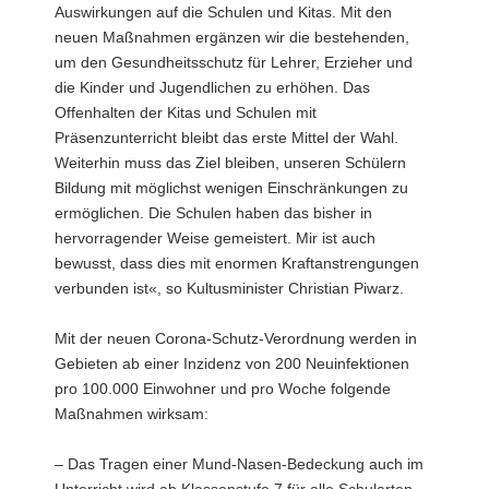
Auswirkungen auf die Schulen und Kitas. Mit den
a
neuen Maßnahmen ergänzen wir die bestehenden,
v
um den Gesundheitsschutz für Lehrer, Erzieher und
i
die Kinder und Jugendlichen zu erhöhen. Das
g
Offenhalten der Kitas und Schulen mit
a
Präsenzunterricht bleibt das erste Mittel der Wahl.
t
Weiterhin muss das Ziel bleiben, unseren Schülern
i
Bildung mit möglichst wenigen Einschränkungen zu
o
ermöglichen. Die Schulen haben das bisher in
n
hervorragender Weise gemeistert. Mir ist auch
bewusst, dass dies mit enormen Kraftanstrengungen
verbunden ist«, so Kultusminister Christian Piwarz.
Mit der neuen Corona-Schutz-Verordnung werden in
Gebieten ab einer Inzidenz von 200 Neuinfektionen
pro 100.000 Einwohner und pro Woche folgende
Maßnahmen wirksam:
– Das Tragen einer Mund-Nasen-Bedeckung auch im