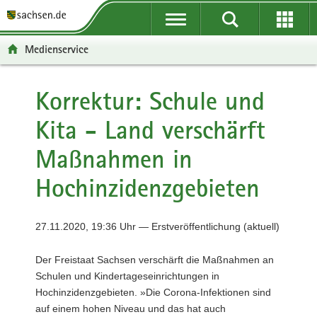
P
P
H
F
o
o
a
o
r
r
u
o
Medienservice
t
t
p
t
a
a
t
e
l
l
i
r
Korrektur: Schule und
ü
n
n
-
Kita - Land verschärft
b
a
h
B
e
v
a
e
Maßnahmen in
r
i
l
r
g
g
t
e
Hochinzidenzgebieten
r
a
i
e
t
c
i
i
h
27.11.2020, 19:36 Uhr — Erstveröffentlichung (aktuell)
f
o
e
n
Der Freistaat Sachsen verschärft die Maßnahmen an
n
Schulen und Kindertageseinrichtungen in
d
Hochinzidenzgebieten. »Die Corona-Infektionen sind
e
auf einem hohen Niveau und das hat auch
N