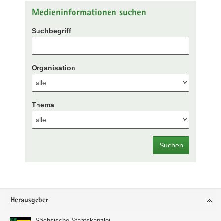
Medieninformationen suchen
Suchbegriff
Organisation
Thema
Suchen
Footer-
Herausgeber
Bereich
Sächsische Staatskanzlei