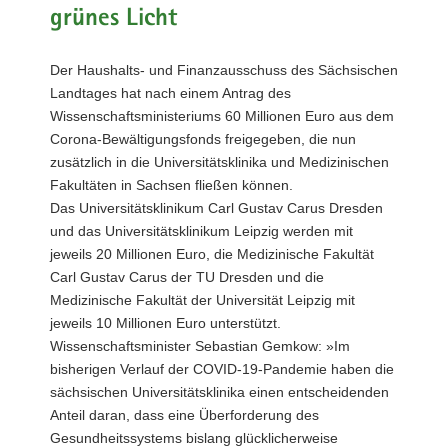
grünes Licht
a
v
i
Der Haushalts- und Finanzausschuss des Sächsischen
g
Landtages hat nach einem Antrag des
a
Wissenschaftsministeriums 60 Millionen Euro aus dem
t
Corona-Bewältigungsfonds freigegeben, die nun
i
zusätzlich in die Universitätsklinika und Medizinischen
o
Fakultäten in Sachsen fließen können.
n
Das Universitätsklinikum Carl Gustav Carus Dresden
und das Universitätsklinikum Leipzig werden mit
jeweils 20 Millionen Euro, die Medizinische Fakultät
Carl Gustav Carus der TU Dresden und die
Medizinische Fakultät der Universität Leipzig mit
jeweils 10 Millionen Euro unterstützt.
Wissenschaftsminister Sebastian Gemkow: »Im
bisherigen Verlauf der COVID-19-Pandemie haben die
sächsischen Universitätsklinika einen entscheidenden
Anteil daran, dass eine Überforderung des
Gesundheitssystems bislang glücklicherweise