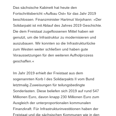
a
Das sächsische Kabinett hat heute den
v
Fortschrittsbericht »Aufbau Ost« für das Jahr 2019
i
beschlossen. Finanzminister Hartmut Vorjohann: »Der
g
Solidarpakt ist mit Ablauf des Jahres 2019 Geschichte.
a
Die dem Freistaat zugeflossenen Mittel haben wir
t
genutzt, um die Infrastruktur zu modernisieren und
i
auszubauen. Wir konnten so die Infrastrukturlücke
o
zum Westen weiter schließen und haben gute
n
Voraussetzungen für den weiteren Aufholprozess
geschaffen.«
Im Jahr 2019 erhielt der Freistaat aus dem
sogenannten Korb I des Solidarpakts II vom Bund
letztmalig Zuweisungen für teilungsbedingte
Sonderlasten. Diese beliefen sich 2019 auf rund 547
Millionen Euro, davon knapp 230 Millionen Euro zum
Ausgleich der unterproportionalen kommunalen
Finanzkraft. Für Infrastrukturinvestitionen haben der
Freistaat und die sächsischen Kommunen wie in den