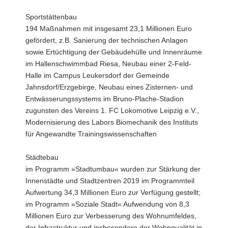
Sportstättenbau
194 Maßnahmen mit insgesamt 23,1 Millionen Euro
gefördert, z.B. Sanierung der technischen Anlagen
sowie Ertüchtigung der Gebäudehülle und Innenräume
im Hallenschwimmbad Riesa, Neubau einer 2-Feld-
Halle im Campus Leukersdorf der Gemeinde
Jahnsdorf/Erzgebirge, Neubau eines Zisternen- und
Entwässerungssystems im Bruno-Plache-Stadion
zugunsten des Vereins 1. FC Lokomotive Leipzig e.V.,
Modernisierung des Labors Biomechanik des Instituts
für Angewandte Trainingswissenschaften
Städtebau
im Programm »Stadtumbau« wurden zur Stärkung der
Innenstädte und Stadtzentren 2019 im Programmteil
Aufwertung 34,3 Millionen Euro zur Verfügung gestellt;
im Programm »Soziale Stadt« Aufwendung von 8,3
Millionen Euro zur Verbesserung des Wohnumfeldes,
der Infrastruktur und insbesondere der Wohnqualität in