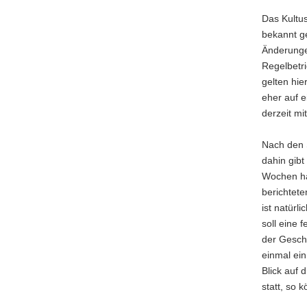
a
Das Kultus
v
bekannt ge
i
Änderungen
g
Regelbetr
a
gelten hie
t
eher auf e
i
derzeit mi
o
n
Nach den 
dahin gibt
Wochen hab
berichtete
ist natürl
soll eine 
der Gesch
einmal ein
Blick auf 
statt, so 