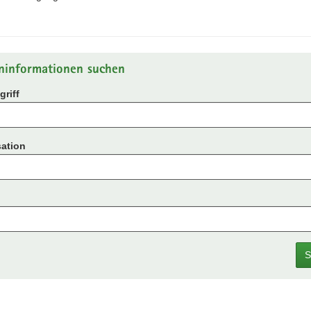
ninformationen suchen
riff
ation
S