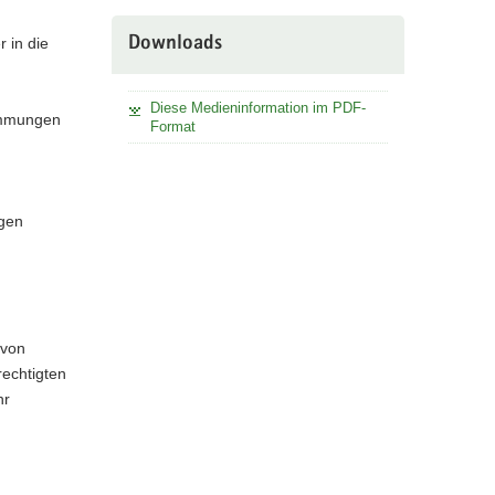
 in die
Downloads
Diese Medieninformation im PDF-
timmungen
Format
igen
 von
echtigten
hr