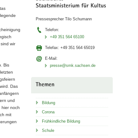
Staatsministerium für Kultus
tas
ndlegende
Pressesprecher Tilo Schumann
cheinigung
Telefon:
tegisch
+49 351 564 65100
sind wir
Telefax:
+49 351 564 65019
E-Mail:
. Bis
presse@smk.sachsen.de
letzten
gsfeiern
Themen
 wird. Das
lanfängern
tern und
Bildung
 hier noch
Corona
ch mit
Frühkindliche Bildung
hterungen
Schule