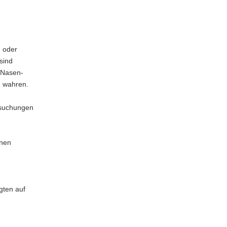
n oder
sind
-Nasen-
u wahren.
rsuchungen
onen
gten auf