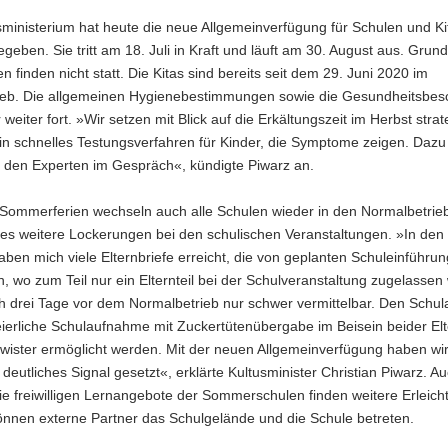
ministerium hat heute die neue Allgemeinverfügung für Schulen und Ki
geben. Sie tritt am 18. Juli in Kraft und läuft am 30. August aus. Gru
 finden nicht statt. Die Kitas sind bereits seit dem 29. Juni 2020 im
ieb. Die allgemeinen Hygienebestimmungen sowie die Gesundheitsbes
r weiter fort. »Wir setzen mit Blick auf die Erkältungszeit im Herbst stra
in schnelles Testungsverfahren für Kinder, die Symptome zeigen. Dazu 
t den Experten im Gespräch«, kündigte Piwarz an.
Sommerferien wechseln auch alle Schulen wieder in den Normalbetrieb
 es weitere Lockerungen bei den schulischen Veranstaltungen. »In den 
en mich viele Elternbriefe erreicht, die von geplanten Schuleinführun
n, wo zum Teil nur ein Elternteil bei der Schulveranstaltung zugelassen
ich drei Tage vor dem Normalbetrieb nur schwer vermittelbar. Den Schu
feierliche Schulaufnahme mit Zuckertütenübergabe im Beisein beider El
wister ermöglicht werden. Mit der neuen Allgemeinverfügung haben wir
 deutliches Signal gesetzt«, erklärte Kultusminister Christian Piwarz. Au
die freiwilligen Lernangebote der Sommerschulen finden weitere Erleic
können externe Partner das Schulgelände und die Schule betreten.