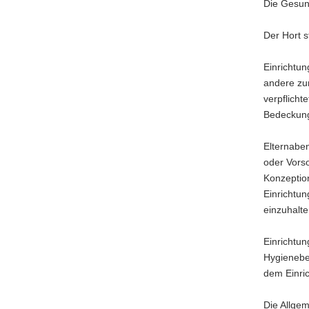
Die Gesun
Der Hort s
Einrichtu
andere zum
verpflicht
Bedeckung
Elternabe
oder Vors
Konzeption
Einrichtu
einzuhalte
Einrichtu
Hygienebe
dem Einric
Die Allgem