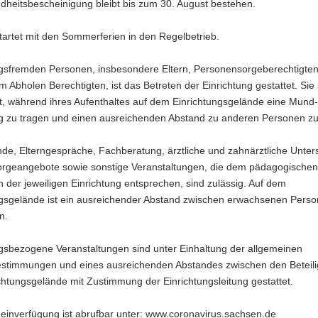
dheitsbescheinigung bleibt bis zum 30. August bestehen.
tartet mit den Sommerferien in den Regelbetrieb.
ngsfremden Personen, insbesondere Eltern, Personensorgeberechtigte
 Abholen Berechtigten, ist das Betreten der Einrichtung gestattet. Sie 
et, während ihres Aufenthaltes auf dem Einrichtungsgelände eine Mund
 zu tragen und einen ausreichenden Abstand zu anderen Personen z
nde, Elterngespräche, Fachberatung, ärztliche und zahnärztliche Unte
orgeangebote sowie sonstige Veranstaltungen, die dem pädagogischen
 der jeweiligen Einrichtung entsprechen, sind zulässig. Auf dem
ngsgelände ist ein ausreichender Abstand zwischen erwachsenen Pers
n.
ngsbezogene Veranstaltungen sind unter Einhaltung der allgemeinen
stimmungen und eines ausreichenden Abstandes zwischen den Beteili
htungsgelände mit Zustimmung der Einrichtungsleitung gestattet.
einverfügung ist abrufbar unter: www.coronavirus.sachsen.de