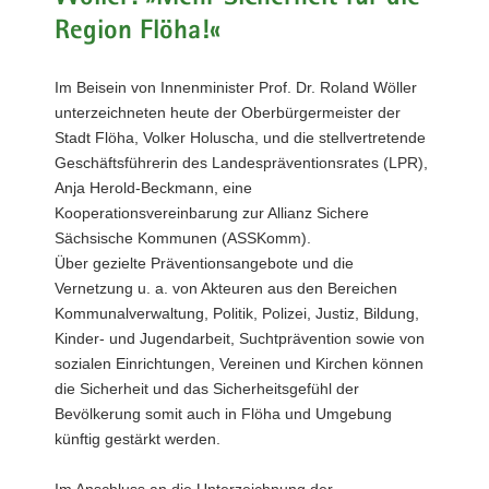
a
Region Flöha!«
v
i
Im Beisein von Innenminister Prof. Dr. Roland Wöller
g
unterzeichneten heute der Oberbürgermeister der
a
Stadt Flöha, Volker Holuscha, und die stellvertretende
t
Geschäftsführerin des Landespräventionsrates (LPR),
i
Anja Herold-Beckmann, eine
o
Kooperationsvereinbarung zur Allianz Sichere
n
Sächsische Kommunen (ASSKomm).
Über gezielte Präventionsangebote und die
Vernetzung u. a. von Akteuren aus den Bereichen
Kommunalverwaltung, Politik, Polizei, Justiz, Bildung,
Kinder- und Jugendarbeit, Suchtprävention sowie von
sozialen Einrichtungen, Vereinen und Kirchen können
die Sicherheit und das Sicherheitsgefühl der
Bevölkerung somit auch in Flöha und Umgebung
künftig gestärkt werden.
Im Anschluss an die Unterzeichnung der