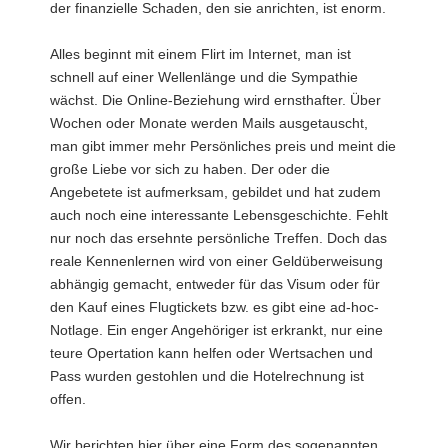
der finanzielle Schaden, den sie anrichten, ist enorm.
a
v
Alles beginnt mit einem Flirt im Internet, man ist
i
schnell auf einer Wellenlänge und die Sympathie
g
wächst. Die Online-Beziehung wird ernsthafter. Über
a
Wochen oder Monate werden Mails ausgetauscht,
t
man gibt immer mehr Persönliches preis und meint die
i
große Liebe vor sich zu haben. Der oder die
o
Angebetete ist aufmerksam, gebildet und hat zudem
n
auch noch eine interessante Lebensgeschichte. Fehlt
nur noch das ersehnte persönliche Treffen. Doch das
reale Kennenlernen wird von einer Geldüberweisung
abhängig gemacht, entweder für das Visum oder für
den Kauf eines Flugtickets bzw. es gibt eine ad-hoc-
Notlage. Ein enger Angehöriger ist erkrankt, nur eine
teure Opertation kann helfen oder Wertsachen und
Pass wurden gestohlen und die Hotelrechnung ist
offen.
Wir berichten hier über eine Form des sogenannten