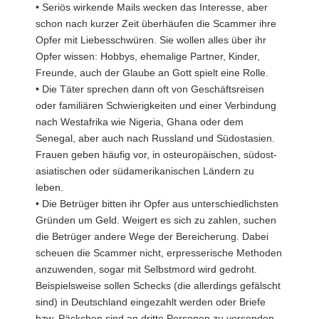
• Seriös wirkende Mails wecken das Interesse, aber
schon nach kurzer Zeit überhäufen die Scammer ihre
Opfer mit Liebesschwüren. Sie wollen alles über ihr
Opfer wissen: Hobbys, ehemalige Partner, Kinder,
Freunde, auch der Glaube an Gott spielt eine Rolle.
• Die Täter sprechen dann oft von Geschäftsreisen
oder familiären Schwierigkeiten und einer Verbindung
nach Westafrika wie Nigeria, Ghana oder dem
Senegal, aber auch nach Russland und Südostasien.
Frauen geben häufig vor, in osteuropäischen, südost-
asiatischen oder südamerikanischen Ländern zu
leben.
• Die Betrüger bitten ihr Opfer aus unterschiedlichsten
Gründen um Geld. Weigert es sich zu zahlen, suchen
die Betrüger andere Wege der Bereicherung. Dabei
scheuen die Scammer nicht, erpresserische Methoden
anzuwenden, sogar mit Selbstmord wird gedroht.
Beispielsweise sollen Schecks (die allerdings gefälscht
sind) in Deutschland eingezahlt werden oder Briefe
bzw. Päckchen sind an dritte Personen zu versenden,