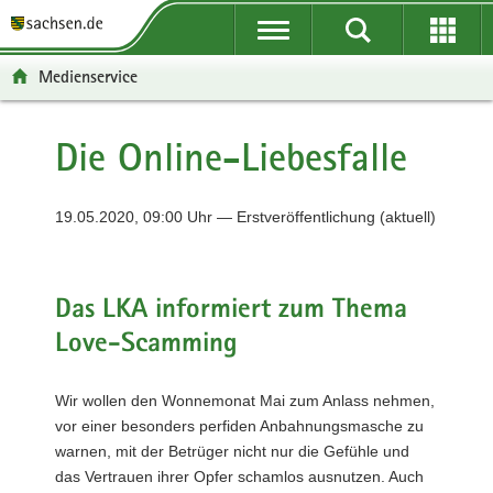
P
P
H
F
o
o
a
o
r
r
u
o
Medienservice
t
t
p
t
a
a
t
e
l
l
i
r
Die Online-Liebesfalle
ü
n
n
-
b
a
h
B
e
v
a
e
19.05.2020, 09:00 Uhr — Erstveröffentlichung (aktuell)
r
i
l
r
g
g
t
e
r
a
i
Das LKA informiert zum Thema
e
t
c
Love-Scamming
i
i
h
f
o
e
n
Wir wollen den Wonnemonat Mai zum Anlass nehmen,
n
vor einer besonders perfiden Anbahnungsmasche zu
d
warnen, mit der Betrüger nicht nur die Gefühle und
e
das Vertrauen ihrer Opfer schamlos ausnutzen. Auch
N