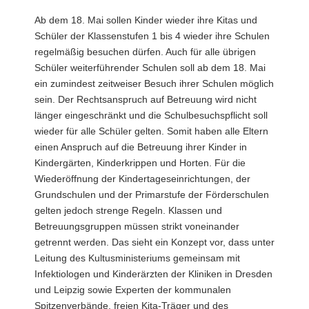
a
Ab dem 18. Mai sollen Kinder wieder ihre Kitas und
v
Schüler der Klassenstufen 1 bis 4 wieder ihre Schulen
i
regelmäßig besuchen dürfen. Auch für alle übrigen
g
Schüler weiterführender Schulen soll ab dem 18. Mai
a
ein zumindest zeitweiser Besuch ihrer Schulen möglich
t
sein. Der Rechtsanspruch auf Betreuung wird nicht
i
länger eingeschränkt und die Schulbesuchspflicht soll
o
wieder für alle Schüler gelten. Somit haben alle Eltern
n
einen Anspruch auf die Betreuung ihrer Kinder in
Kindergärten, Kinderkrippen und Horten. Für die
Wiederöffnung der Kindertageseinrichtungen, der
Grundschulen und der Primarstufe der Förderschulen
gelten jedoch strenge Regeln. Klassen und
Betreuungsgruppen müssen strikt voneinander
getrennt werden. Das sieht ein Konzept vor, dass unter
Leitung des Kultusministeriums gemeinsam mit
Infektiologen und Kinderärzten der Kliniken in Dresden
und Leipzig sowie Experten der kommunalen
Spitzenverbände, freien Kita-Träger und des