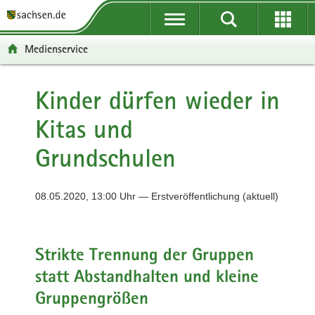
P
P
H
F
o
o
a
o
r
r
u
o
Medienservice
t
t
p
t
a
a
t
e
l
l
i
r
Kinder dürfen wieder in
ü
n
n
-
Kitas und
b
a
h
B
e
v
a
e
Grundschulen
r
i
l
r
g
g
t
e
r
a
i
08.05.2020, 13:00 Uhr — Erstveröffentlichung (aktuell)
e
t
c
i
i
h
f
o
e
n
Strikte Trennung der Gruppen
n
statt Abstandhalten und kleine
d
Gruppengrößen
e
N