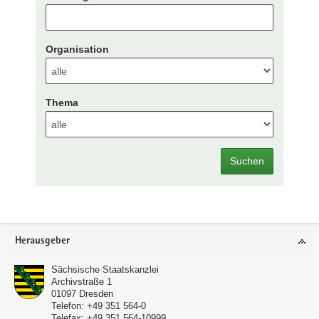
Organisation
Thema
Suchen
Footer-
Herausgeber
Bereich
Sächsische Staatskanzlei
Archivstraße 1
01097
Dresden
Telefon:
+49 351 564-0
Telefax:
+49 351 564-10999