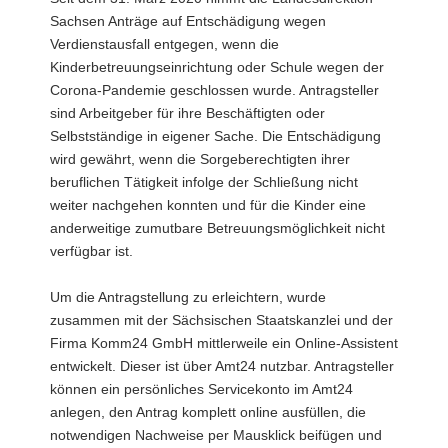
Sachsen Anträge auf Entschädigung wegen
a
Verdienstausfall entgegen, wenn die
v
Kinderbetreuungseinrichtung oder Schule wegen der
i
Corona-Pandemie geschlossen wurde. Antragsteller
g
sind Arbeitgeber für ihre Beschäftigten oder
a
Selbstständige in eigener Sache. Die Entschädigung
t
wird gewährt, wenn die Sorgeberechtigten ihrer
i
beruflichen Tätigkeit infolge der Schließung nicht
o
weiter nachgehen konnten und für die Kinder eine
n
anderweitige zumutbare Betreuungsmöglichkeit nicht
verfügbar ist.
Um die Antragstellung zu erleichtern, wurde
zusammen mit der Sächsischen Staatskanzlei und der
Firma Komm24 GmbH mittlerweile ein Online-Assistent
entwickelt. Dieser ist über Amt24 nutzbar. Antragsteller
können ein persönliches Servicekonto im Amt24
anlegen, den Antrag komplett online ausfüllen, die
notwendigen Nachweise per Mausklick beifügen und