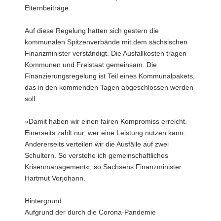
Elternbeiträge.
a
v
Auf diese Regelung hatten sich gestern die
i
kommunalen Spitzenverbände mit dem sächsischen
g
Finanzminister verständigt. Die Ausfallkosten tragen
a
Kommunen und Freistaat gemeinsam. Die
t
Finanzierungsregelung ist Teil eines Kommunalpakets,
i
das in den kommenden Tagen abgeschlossen werden
o
soll.
n
»Damit haben wir einen fairen Kompromiss erreicht.
Einerseits zahlt nur, wer eine Leistung nutzen kann.
Andererseits verteilen wir die Ausfälle auf zwei
Schultern. So verstehe ich gemeinschaftliches
Krisenmanagement«, so Sachsens Finanzminister
Hartmut Vorjohann.
Hintergrund
Aufgrund der durch die Corona-Pandemie