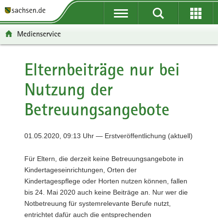
P
P
H
F
o
o
a
o
r
r
u
o
Medienservice
t
t
p
t
a
a
t
e
l
l
i
r
Elternbeiträge nur bei
ü
n
n
-
Nutzung der
b
a
h
B
e
v
a
e
Betreuungsangebote
r
i
l
r
g
g
t
e
r
a
i
01.05.2020, 09:13 Uhr — Erstveröffentlichung (aktuell)
e
t
c
i
i
h
Für Eltern, die derzeit keine Betreuungsangebote in
f
o
Kindertageseinrichtungen, Orten der
e
n
Kindertagespflege oder Horten nutzen können, fallen
n
bis 24. Mai 2020 auch keine Beiträge an. Nur wer die
d
Notbetreuung für systemrelevante Berufe nutzt,
e
entrichtet dafür auch die entsprechenden
N