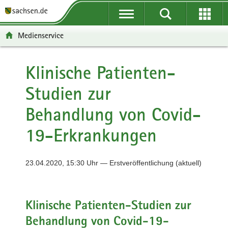
P
P
H
F
o
o
a
o
r
r
u
o
Medienservice
t
t
p
t
a
a
t
e
l
l
i
r
Klinische Patienten-
ü
n
n
-
Studien zur
b
a
h
B
e
v
a
e
Behandlung von Covid-
r
i
l
r
g
g
t
e
19-Erkrankungen
r
a
i
e
t
c
i
i
h
23.04.2020, 15:30 Uhr — Erstveröffentlichung (aktuell)
f
o
e
n
n
Klinische Patienten-Studien zur
d
e
Behandlung von Covid-19-
N