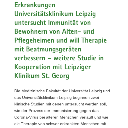
Erkrankungen
a
v
Universitätsklinikum Leipzig
i
untersucht Immunität von
g
Bewohnern von Alten- und
a
t
Pflegeheimen und will Therapie
i
mit Beatmungsgeräten
o
verbessern – weitere Studie in
n
Kooperation mit Leipziger
Klinikum St. Georg
Die Medizinische Fakultät der Universität Leipzig und
das Universitätsklinikum Leipzig beginnen zwei
klinische Studien mit denen untersucht werden soll,
wie der Prozess der Immunisierung gegen das
Corona-Virus bei älteren Menschen verläuft und wie
die Therapie von schwer erkrankten Menschen mit