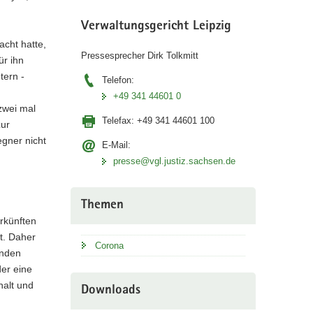
Verwaltungsgericht Leipzig
acht hatte,
Pressesprecher Dirk Tolkmitt
ür ihn
tern -
Telefon:
+49 341 44601 0
zwei mal
Telefax:
+49 341 44601 100
zur
gner nicht
E-Mail:
presse@vgl.justiz.sachsen.de
Themen
rkünften
t. Daher
Corona
enden
der eine
alt und
Downloads