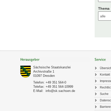
Thema
Footer-
Bereich
Herausgeber
Service
Sächsische Staatskanzlei
Übersic
Archivstraße 1
Kontakt
01097
Dresden
Impres
Telefon:
+49 351 564-0
Telefax:
+49 351 564-10999
Rechtli
E-Mail:
info@sk.sachsen.de
Suche
Datensc
Barriere