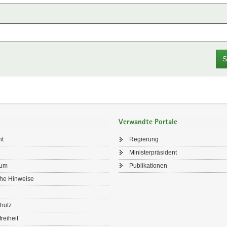
S
Verwandte Portale
ht
Regierung
Ministerpräsident
sum
Publikationen
che Hinweise
hutz
freiheit