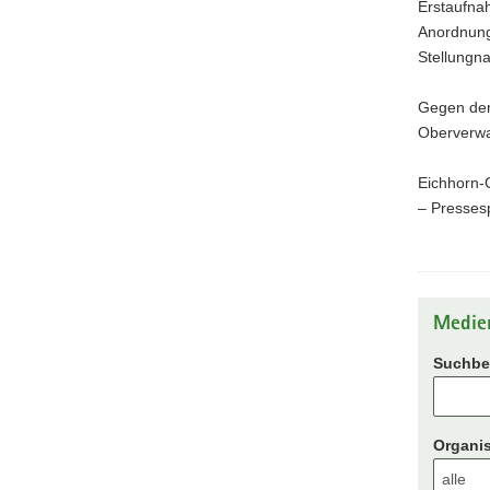
Erstaufna
Anordnunge
Stellungna
Gegen den
Oberverwa
Eichhorn-
– Pressesp
Medie
Suchbeg
Organis