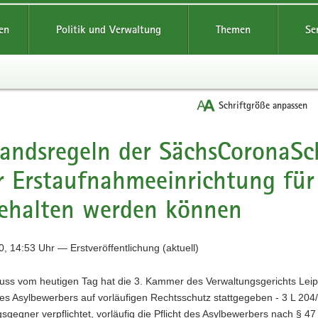
reifende
en
Politik und Verwaltung
Themen
Se
Schriftgröße anpassen
andsregeln der SächsCoronaS
r Erstaufnahmeeinrichtung für
ehalten werden können
, 14:53 Uhr — Erstveröffentlichung (aktuell)
luss vom heutigen Tag hat die 3. Kammer des Verwaltungsgerichts Lei
es Asylbewerbers auf vorläufigen Rechtsschutz stattgegeben - 3 L 204
sgegner verpflichtet, vorläufig die Pflicht des Asylbewerbers nach § 47 