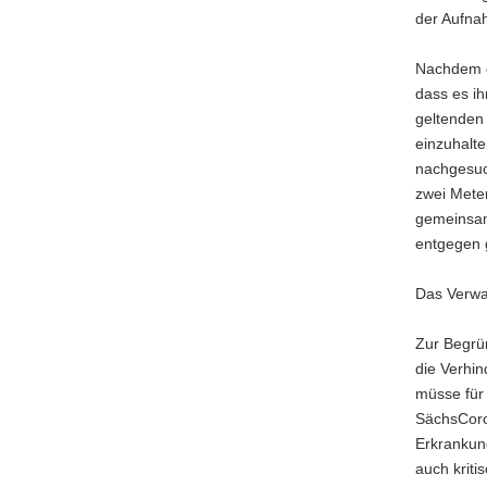
der Aufna
a
v
Nachdem de
i
dass es ih
g
geltenden
a
einzuhalte
t
nachgesuch
i
zwei Mete
o
gemeinsam
n
entgegen g
Das Verwa
Zur Begrü
die Verhin
müsse für
SächsCoron
Erkrankun
auch kriti