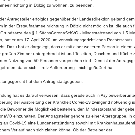
hmeeinrichtung in Dölzig zu wohnen, zu beenden.
r Antragsteller erfolglos gegenüber der Landesdirektion geltend gem
m in der Erstaufnahmeeinrichtung in Dölzig nicht möglich ist, die auch f
 Grundsätze des § 1 SächsCoronaSchVO - Mindestabstand von 1,5 Me
n, hat er am 17. April 2020 um verwaltungsgerichtlichen Rechtsschutz
t. Dazu hat er dargelegt, dass er mit einer weiteren Person in einem 
r großen Zimmer untergebracht ist und Toiletten, Duschen und Küche 
en Nutzung von 50 Personen vorgesehen sind. Dem ist der Antragsge
etreten, da er sich - trotz Aufforderung - nicht geäußert hat.
ltungsgericht hat dem Antrag stattgegeben.
ndung hat es darauf verwiesen, dass gerade auch in Asylbewerberunte
derung der Ausbreitung der Krankheit Corvid-19 zwingend notwendig is
 die Bewohner die Möglichkeit bestehen, den Mindestabstand der gelt
aVO einzuhalten. Der Antragsteller gehöre zu einer Altersgruppe, in 
g an Covid‐19 eine Lungenentzündung sowohl mit Krankenhausaufenth
schem Verlauf nach sich ziehen könne. Ob der Betreiber der