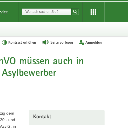
Suchbegriff
rvice
Suche starten
Kontrast erhöhen
Seite vorlesen
Anmelden
chVO müssen auch in
 Asylbewerber
pzig dem
Kontakt
/20 - und
AsylG, in