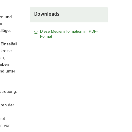
Downloads
nen und
on
flüge.
Diese Medieninformation im PDF-
Format
Einzelfall
kreise
en,
eiben
nd unter
etreuung.
aren der
net
en von