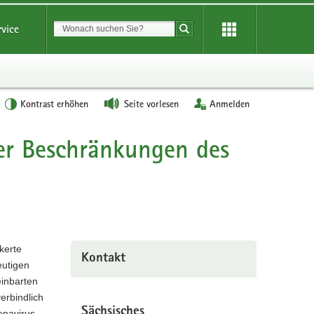
Suchbegriff
rvice
Suche starten
Kontrast erhöhen
Seite vorlesen
Anmelden
er Beschränkungen des
kerte
Kontakt
eutigen
inbarten
erbindlich
Sächsisches
onavirus