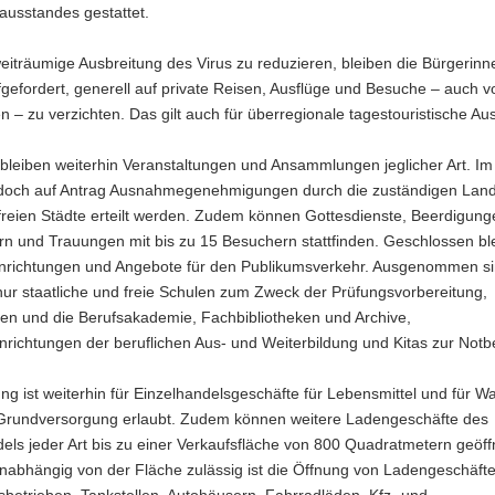
ausstandes gestattet.
iträumige Ausbreitung des Virus zu reduzieren, bleiben die Bürgerin
gefordert, generell auf private Reisen, Ausflüge und Besuche – auch v
 – zu verzichten. Das gilt auch für überregionale tagestouristische Aus
bleiben weiterhin Veranstaltungen und Ansammlungen jeglicher Art. Im 
doch auf Antrag Ausnahmegenehmigungen durch die zuständigen Land
freien Städte erteilt werden. Zudem können Gottesdienste, Beerdigung
rn und Trauungen mit bis zu 15 Besuchern stattfinden. Geschlossen bl
Einrichtungen und Angebote für den Publikumsverkehr. Ausgenommen si
ur staatliche und freie Schulen zum Zweck der Prüfungsvorbereitung,
en und die Berufsakademie, Fachbibliotheken und Archive,
nrichtungen der beruflichen Aus- und Weiterbildung und Kitas zur Notb
ng ist weiterhin für Einzelhandelsgeschäfte für Lebensmittel und für W
 Grundversorgung erlaubt. Zudem können weitere Ladengeschäfte des
els jeder Art bis zu einer Verkaufsfläche von 800 Quadratmetern geöff
nabhängig von der Fläche zulässig ist die Öffnung von Ladengeschäft