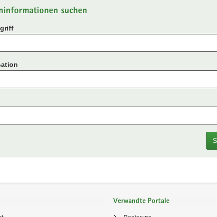
ninformationen suchen
riff
ation
S
Verwandte Portale