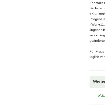
Ebenfalls 
Sächsisch
»Krankenh
Pflegehei
»Werkstät
Jugendhilf
zu verlän
geänderte
Für Fragen
täglich v
Weite
Weite