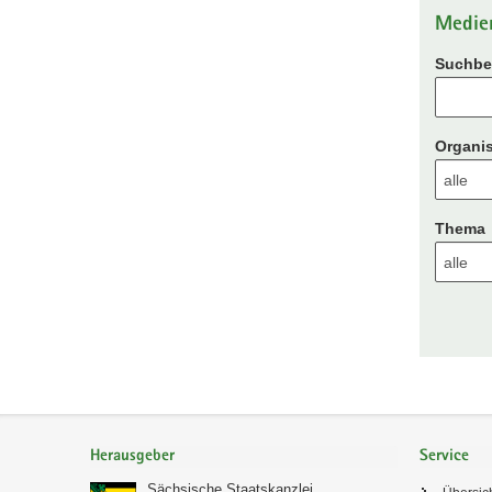
Medie
Suchbeg
Organis
Thema
Footer-
Bereich
Herausgeber
Service
Sächsische Staatskanzlei