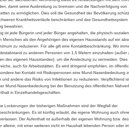
den, damit seine Ausbreitung zu bremsen und die Nachverfolgung von
ketten zu ermöglichen. Dies soll die Gesundheit der Bevölkerung schütz
schweren Krankheitsverläufe beschränken und das Gesundheitssystem 
ng bewahren.
ig ist jede Bürgerin und jeder Bürger angehalten, die physisch-soziale
n Menschen als den Angehörigen des eigenen Hausstands auf ein abso
nimum zu reduzieren. Für alle gilt eine Kontaktbeschränkung. Wo imm
indestabstand zu anderen Personen von 1,5 Metern einzuhalten (außer 
n des eigenen Hausstandes), um die Ansteckung zu vermeiden. Dies gil
iche, auch für Arbeitsstätten. Es wird dringend empfohlen, im öffentl
sondere bei Kontakt mit Risikopersonen eine Mund-Nasenbedeckung z
h und andere das Risiko von Infektionen zu reduzieren. Verpflichtend is
ner Mund-Nasenbedeckung bei der Benutzung des öffentlichen Nahver
thalt in Einzelhandelsgeschäften.
he Lockerungen der bisherigen Maßnahmen sind der Wegfall der
schränkungen. Es ist künftig erlaubt, die eigene Wohnung auch ohne t
verlassen. Der Aufenthalt ist außerhalb der eigenen Wohnung bzw. de
 alleine, mit einer weiteren nicht im Haushalt lebenden Person oder i