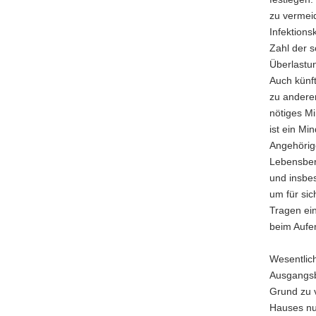
a
zu vermei
v
Infektions
i
Zahl der 
g
Überlastu
a
Auch künft
t
zu andere
i
nötiges Mi
o
ist ein M
n
Angehörige
Lebensbere
und insbe
um für sic
Tragen ei
beim Aufen
Wesentlic
Ausgangsbe
Grund zu 
Hauses nur