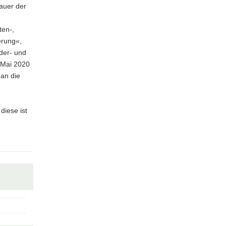
dauer der
ten-,
erung«,
der- und
. Mai 2020
an die
diese ist