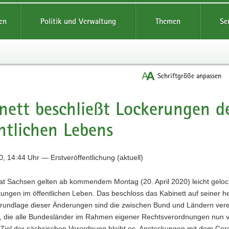
reifende
en
Politik und Verwaltung
Themen
Se
Schriftgröße anpassen
nett beschließt Lockerungen d
ntlichen Lebens
, 14:44 Uhr — Erstveröffentlichung (aktuell)
aat Sachsen gelten ab kommendem Montag (20. April 2020) leicht geloc
ungen im öffentlichen Leben. Das beschloss das Kabinett auf seiner h
Grundlage dieser Änderungen sind die zwischen Bund und Ländern vere
, die alle Bundesländer im Rahmen eigener Rechtsverordnungen nun v
 Ziel der sächsischen Verordnung bleibt es, Ansteckungen mit dem Cor