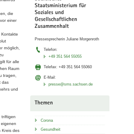
Staatsministerium für
Soziales und
en, die
Gesellschaftlichen
vor einer
Zusammenhalt
n Kontakte
Pressesprecherin Juliane Morgenroth
lut
er möglich,
Telefon:
zu
+49 351 564 55055
t für alle
Telefax:
+49 351 564 55060
ichen Raum
u tragen,
E-Mail:
t das
presse@sms.sachsen.de
kehrs und
Themen
riftigen
Corona
s eigenen
Gesundheit
m Kreis des