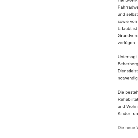
Handwerks
Fahrradwer
und selbs
sowie von
Erlaubt is
Grundvers
verfügen.
Untersagt 
Beherberg
Dienstlei
notwendig
Die beste
Rehabilit
und Wohng
Kinder- un
Die neue V