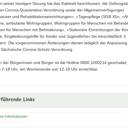
in seiner heutigen Sitzung hat das Kabinett beschlossen, die Geltungs
en Corona-Quarantäne-Verordnung sowie der Allgemeinverfügungen
äuser und Rehabilitationseinrichtungen«, »Tagespflege (SGB XI)«, »Al
me, ambulante Wohngruppen, Wohngruppen für Menschen mit Behind
ten für Menschen mit Behinderung«, »Stationäre Einrichtungen der Kin
e, Eingliederungshilfe für Kinder und Jugendliche« bis einschließlich 3
gern. Die vorgenommenen Änderungen dienen lediglich der Anpassung 
 Sächsische Corona-Schutz-Verordnung.
 der Bürgerinnen und Bürger ist die Hotline 0800 1000214 geschaltet, 
on 7-18 Uhr, am Wochenende von 12-18 Uhr erreichbar.
rführende Links
re Informationen