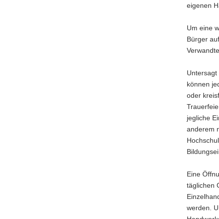
eigenen H
Um eine we
Bürger auf
Verwandten
Untersagt 
können je
oder kreis
Trauerfeie
jegliche 
anderem n
Hochschul
Bildungsei
Eine Öffnu
täglichen
Einzelhand
werden. U