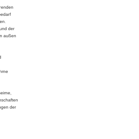
erenden
bedarf
en.
 und der
on außen
d
ahme
heime,
nschaften
ngen der