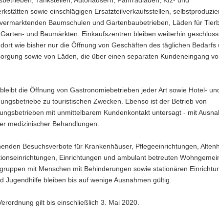
betrieben, Tankstellen, Autohäusern, Fahrradläden, Kfz- und
kstätten sowie einschlägigen Ersatzteilverkaufsstellen, selbstproduzi
tvermarktenden Baumschulen und Gartenbaubetrieben, Läden für Tier
 Garten- und Baumärkten. Einkaufszentren bleiben weiterhin geschloss
t dort wie bisher nur die Öffnung von Geschäften des täglichen Bedarfs
orgung sowie von Läden, die über einen separaten Kundeneingang v
bleibt die Öffnung von Gastronomiebetrieben jeder Art sowie Hotel- un
ungsbetriebe zu touristischen Zwecken. Ebenso ist der Betrieb von
stungsbetrieben mit unmittelbarem Kundenkontakt untersagt - mit Ausn
er medizinischer Behandlungen.
henden Besuchsverbote für Krankenhäuser, Pflegeeinrichtungen, Alten
ationseinrichtungen, Einrichtungen und ambulant betreuten Wohngemei
ruppen mit Menschen mit Behinderungen sowie stationären Einrichtu
d Jugendhilfe bleiben bis auf wenige Ausnahmen gültig.
erordnung gilt bis einschließlich 3. Mai 2020.