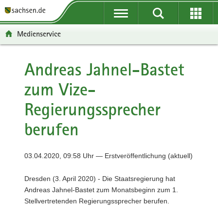
P
P
H
F
o
o
a
o
r
r
u
o
Medienservice
t
t
p
t
a
a
t
e
l
l
i
r
Andreas Jahnel-Bastet
ü
n
n
-
zum Vize-
b
a
h
B
e
v
a
e
Regierungssprecher
r
i
l
r
g
g
t
e
berufen
r
a
i
e
t
c
i
i
h
03.04.2020, 09:58 Uhr — Erstveröffentlichung (aktuell)
f
o
e
n
Dresden (3. April 2020) - Die Staatsregierung hat
n
Andreas Jahnel-Bastet zum Monatsbeginn zum 1.
d
Stellvertretenden Regierungssprecher berufen.
e
N