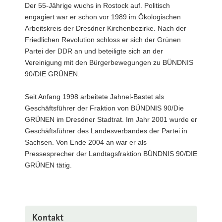
Der 55-Jährige wuchs in Rostock auf. Politisch
a
engagiert war er schon vor 1989 im Ökologischen
v
Arbeitskreis der Dresdner Kirchenbezirke. Nach der
i
Friedlichen Revolution schloss er sich der Grünen
g
Partei der DDR an und beteiligte sich an der
a
Vereinigung mit den Bürgerbewegungen zu BÜNDNIS
t
90/DIE GRÜNEN.
i
o
Seit Anfang 1998 arbeitete Jahnel-Bastet als
n
Geschäftsführer der Fraktion von BÜNDNIS 90/Die
GRÜNEN im Dresdner Stadtrat. Im Jahr 2001 wurde er
Geschäftsführer des Landesverbandes der Partei in
Sachsen. Von Ende 2004 an war er als
Pressesprecher der Landtagsfraktion BÜNDNIS 90/DIE
GRÜNEN tätig.
Kontakt